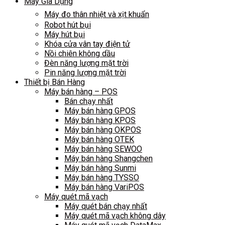
Máy Gia Dụng
Máy đo thân nhiệt và xịt khuẩn
Robot hút bụi
Máy hút bụi
Khóa cửa vân tay điện tử
Nồi chiên không dầu
Đèn năng lượng mặt trời
Pin năng lượng mặt trời
Thiết bị Bán Hàng
Máy bán hàng – POS
Bán chạy nhất
Máy bán hàng GPOS
Máy bán hàng KPOS
Máy bán hàng OKPOS
Máy bán hàng OTEK
Máy bán hàng SEWOO
Máy bán hàng Shangchen
Máy bán hàng Sunmi
Máy bán hàng TYSSO
Máy bán hàng VariPOS
Máy quét mã vạch
Máy quét bán chạy nhất
Máy quét mã vạch không dây