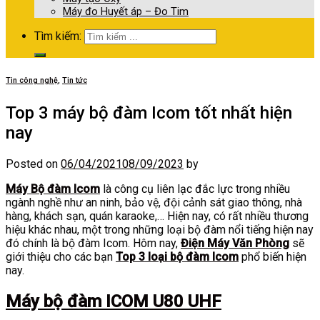
Máy đo Huyết áp – Đo Tim
Tìm kiếm:
Tin công nghệ
,
Tin tức
Top 3 máy bộ đàm Icom tốt nhất hiện
nay
Posted on
06/04/2021
08/09/2023
by
Máy Bộ đàm Icom
là công cụ liên lạc đắc lực trong nhiều
ngành nghề như an ninh, bảo vệ, đội cảnh sát giao thông, nhà
hàng, khách sạn, quán karaoke,… Hiện nay, có rất nhiều thương
hiệu khác nhau, một trong những loại bộ đàm nổi tiếng hiện nay
đó chính là bộ đàm Icom. Hôm nay,
Điện Máy Văn Phòng
sẽ
giới thiệu cho các bạn
Top 3 loại bộ đàm Icom
phổ biến hiện
nay.
Máy bộ đàm ICOM U80 UHF