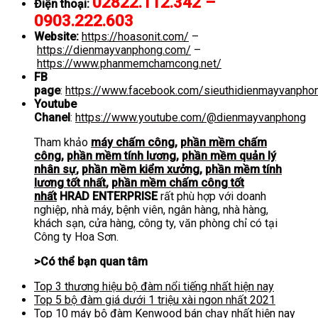
02822.112.342 –
Điện thoại:
0903.222.603
Website:
https://hoasonit.com/
–
https://dienmayvanphong.com/
–
https://www.phanmemchamcong.net/
FB
page
:
https://www.facebook.com/sieuthidienmayvanpho
Youtube
Chanel
:
https://www.youtube.com/@dienmayvanphong
Tham khảo
máy chấm công
,
phần mềm chấm
công
,
phần mềm tính lương
,
phần mềm quản lý
nhân sự
,
phần mềm kiểm xưởng
,
phần mềm tính
lương tốt nhất
,
phần mềm chấm công tốt
nhất
HRAD ENTERPRISE
rất phù hợp với doanh
nghiệp, nhà máy, bệnh viên, ngân hàng, nhà hàng,
khách sạn, cửa hàng, công ty, văn phòng chỉ có tại
Công ty Hoa Sơn.
>Có thể bạn quan tâm
Top 3 thương hiệu bộ đàm nổi tiếng nhất hiện nay
Top 5 bộ đàm giá dưới 1 triệu xài ngon nhất 2021
Top 10 máy bộ đàm Kenwood bán chạy nhất hiện nay