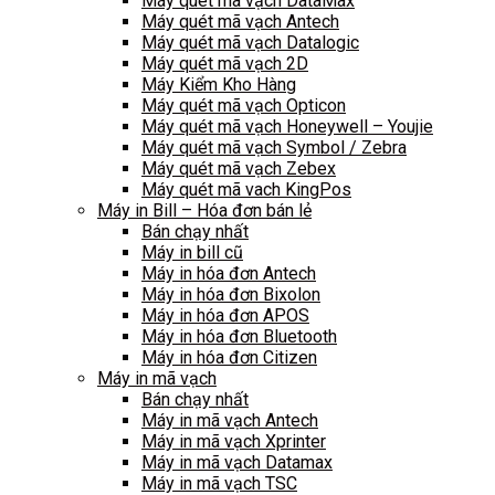
Máy quét mã vạch DataMax
Máy quét mã vạch Antech
Máy quét mã vạch Datalogic
Máy quét mã vạch 2D
Máy Kiểm Kho Hàng
Máy quét mã vạch Opticon
Máy quét mã vạch Honeywell – Youjie
Máy quét mã vạch Symbol / Zebra
Máy quét mã vạch Zebex
Máy quét mã vach KingPos
Máy in Bill – Hóa đơn bán lẻ
Bán chạy nhất
Máy in bill cũ
Máy in hóa đơn Antech
Máy in hóa đơn Bixolon
Máy in hóa đơn APOS
Máy in hóa đơn Bluetooth
Máy in hóa đơn Citizen
Máy in mã vạch
Bán chạy nhất
Máy in mã vạch Antech
Máy in mã vạch Xprinter
Máy in mã vạch Datamax
Máy in mã vạch TSC