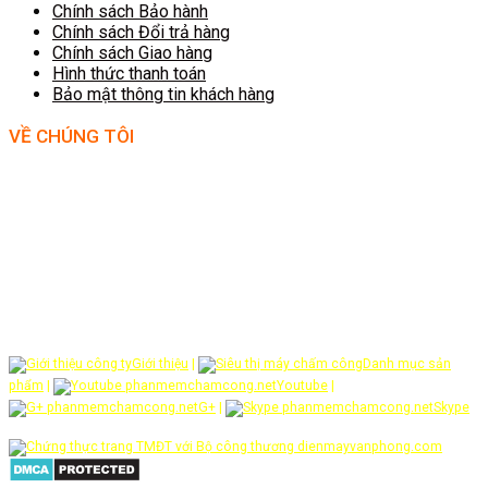
Chính sách Bảo hành
Chính sách Đổi trả hàng
Chính sách Giao hàng
Hình thức thanh toán
Bảo mật thông tin khách hàng
VỀ CHÚNG TÔI
ĐIỆN MÁY VĂN PHÒNG .COM là thương hiệu trực tuyến hơn 10 năm của
Công ty TNHH công nghệ Hoa Sơn, chuyên phân phối hàng điện tử máy
văn phòng nhập khẩu chính hãng. Sản phẩm nổi bật là các dòng máy chấm
công, camera quan sát, thiết bị kiểm soát An ninh, khóa cửa vân tay, máy
chiếu, máy in, máy hủy giấy... Mục tiêu của chúng tôi là cung cấp cho người
tiêu dùng và doanh nghiệp nhiều sản phẩm dịch vụ có giá trị trong hoạt
động công việc - SỰ HÀI LÒNG CỦA KHÁCH HÀNG LÀ THÀNH CÔNG CỦA
CHÚNG TÔI !
Giới thiệu
|
Danh mục sản
phẩm
|
Youtube
|
G+
|
Skype