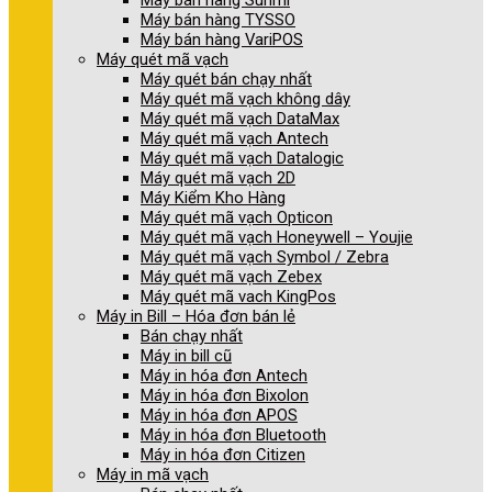
Máy bán hàng Sunmi
Máy bán hàng TYSSO
Máy bán hàng VariPOS
Máy quét mã vạch
Máy quét bán chạy nhất
Máy quét mã vạch không dây
Máy quét mã vạch DataMax
Máy quét mã vạch Antech
Máy quét mã vạch Datalogic
Máy quét mã vạch 2D
Máy Kiểm Kho Hàng
Máy quét mã vạch Opticon
Máy quét mã vạch Honeywell – Youjie
Máy quét mã vạch Symbol / Zebra
Máy quét mã vạch Zebex
Máy quét mã vach KingPos
Máy in Bill – Hóa đơn bán lẻ
Bán chạy nhất
Máy in bill cũ
Máy in hóa đơn Antech
Máy in hóa đơn Bixolon
Máy in hóa đơn APOS
Máy in hóa đơn Bluetooth
Máy in hóa đơn Citizen
Máy in mã vạch