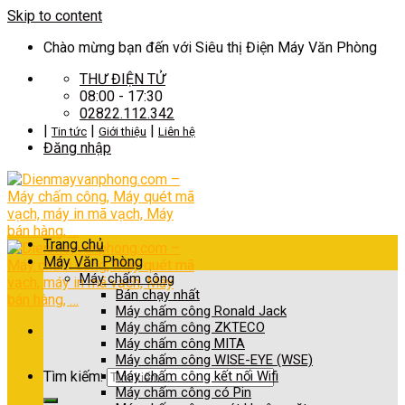
Skip to content
Chào mừng bạn đến với Siêu thị Điện Máy Văn Phòng
THƯ ĐIỆN TỬ
08:00 - 17:30
02822.112.342
|
|
|
Tin tức
Giới thiệu
Liên hệ
Đăng nhập
Trang chủ
Máy Văn Phòng
Máy chấm công
Bán chạy nhất
Máy chấm công Ronald Jack
Máy chấm công ZKTECO
Máy chấm công MITA
Máy chấm công WISE-EYE (WSE)
Tìm kiếm:
Máy chấm công kết nối Wifi
Máy chấm công có Pin