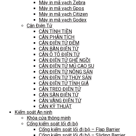
Máy in mã vạch Zebra
Máy in mã vạch Gpos
Máy in mã vạch Citizen
Máy in mã vạch Godex
Cân Điện Tử
CÂN TÍNH TIỀN
CÂN PHÂN TÍCH
CÂN ĐIỆN TỬ ĐẾM
CÂN BÀN ĐIỆN TỬ
CÂN Ô TÔ ĐIỆN TỬ
CÂN ĐIỆN TỬ GHẾ NGỒI
CÂN ĐIỆN TỬ MỦ CAO SU
CÂN ĐIỆN TỬ NÔNG SẢN
CÂN ĐIỆN TỬ THỦY SẢN
CÂN ĐIỆN TỬ TÍNH GIÁ
CÂN TREO ĐIỆN TỬ
CÂN SÀN ĐIỆN TỬ
CÂN VÀNG ĐIỆN TỬ
CÂN KỸ THUẬT
Kiểm soát An ninh
Khóa cửa thông minh
Cổng kiểm soát lối đi bộ
Cổng kiểm soát lối đi bộ – Flap Barrier
Cổng kiểm soát lối đi bộ – Sliding Barrier