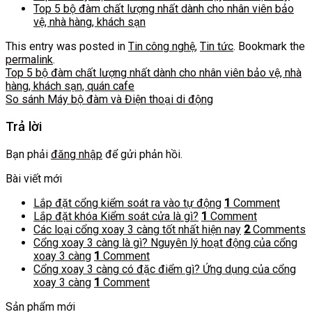
Top 5 bộ đàm chất lượng nhất dành cho nhân viên bảo
vệ, nhà hàng, khách sạn
This entry was posted in
Tin công nghệ
,
Tin tức
. Bookmark the
permalink
.
Top 5 bộ đàm chất lượng nhất dành cho nhân viên bảo vệ, nhà
hàng, khách sạn, quán cafe
So sánh Máy bộ đàm và Điện thoại di động
Trả lời
Bạn phải
đăng nhập
để gửi phản hồi.
Bài viết mới
Lắp đặt cổng kiểm soát ra vào tự động
1
Comment
Lắp đặt khóa Kiểm soát cửa là gì?
1
Comment
Các loại cổng xoay 3 càng tốt nhất hiện nay
2
Comments
Cổng xoay 3 càng là gì? Nguyên lý hoạt động của cổng
xoay 3 càng
1
Comment
Cổng xoay 3 càng có đặc điểm gì? Ứng dụng của cổng
xoay 3 càng
1
Comment
Sản phẩm mới