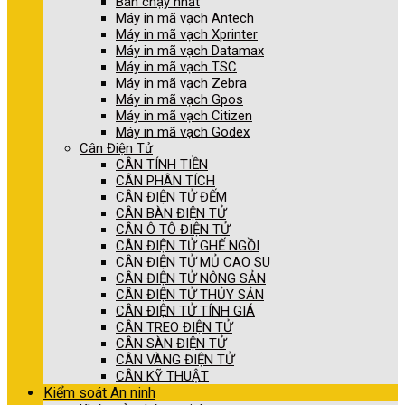
Bán chạy nhất
Máy in mã vạch Antech
Máy in mã vạch Xprinter
Máy in mã vạch Datamax
Máy in mã vạch TSC
Máy in mã vạch Zebra
Máy in mã vạch Gpos
Máy in mã vạch Citizen
Máy in mã vạch Godex
Cân Điện Tử
CÂN TÍNH TIỀN
CÂN PHÂN TÍCH
CÂN ĐIỆN TỬ ĐẾM
CÂN BÀN ĐIỆN TỬ
CÂN Ô TÔ ĐIỆN TỬ
CÂN ĐIỆN TỬ GHẾ NGỒI
CÂN ĐIỆN TỬ MỦ CAO SU
CÂN ĐIỆN TỬ NÔNG SẢN
CÂN ĐIỆN TỬ THỦY SẢN
CÂN ĐIỆN TỬ TÍNH GIÁ
CÂN TREO ĐIỆN TỬ
CÂN SÀN ĐIỆN TỬ
CÂN VÀNG ĐIỆN TỬ
CÂN KỸ THUẬT
Kiểm soát An ninh