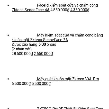
FaceId kiểm soát cửa và chấm công
Zkteco SenseFace 4A
4.850.000
₫
4.350.000
₫
Máy kiểm soát cửa và chấm công bằng
khuôn mặt Zkteco SenseFace 2A
Được xếp hạng
5.00
5 sao
(2 nhận xét)
28.500.000
₫
2.650.000
₫
Máy quét khuôn mặt Zkteco V4L Pro
6.500.000
₫
5.500.000
₫
ZKTECO ProRF Thiết Bị Kiểm Soát Truy