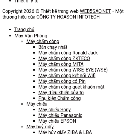
Thiết bị y tế
Copyright 2026 © Thiết kế trang web
WEB5SAO.NET
- Một
thương hiệu của
CÔNG TY HOASON INFOTECH
Trang chủ
Máy Văn Phòng
Máy chấm công
Bán chạy nhất
Máy chấm công Ronald Jack
Máy chấm công ZKTECO
Máy chấm công MITA
Máy chấm công WISE-EYE (WSE)
Máy chấm công kết nối Wifi
Máy chấm công có Pin
Máy chấm công quét khuôn mặt
Máy điều khiển cửa từ
Phụ kiện Chấm công
Máy chiếu
Máy chiếu Sony
Máy chiếu Panasonic
Máy chiếu EPSON
Máy huỷ giấy
Máy hủy giấy ZIBA & LBA