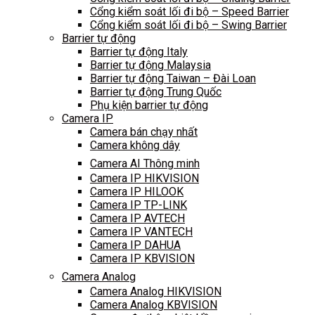
Cổng kiểm soát lối đi bộ – Speed Barrier
Cổng kiểm soát lối đi bộ – Swing Barrier
Barrier tự động
Barrier tự động Italy
Barrier tự động Malaysia
Barrier tự động Taiwan – Đài Loan
Barrier tự động Trung Quốc
Phụ kiện barrier tự động
Camera IP
Camera bán chạy nhất
Camera không dây
Camera AI Thông minh
Camera IP HIKVISION
Camera IP HILOOK
Camera IP TP-LINK
Camera IP AVTECH
Camera IP VANTECH
Camera IP DAHUA
Camera IP KBVISION
Camera Analog
Camera Analog HIKVISION
Camera Analog KBVISION