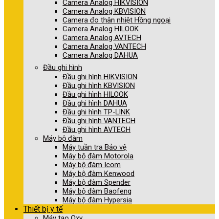
Camera Analog HIKVISION
Camera Analog KBVISION
Camera đo thân nhiệt Hồng ngoại
Camera Analog HILOOK
Camera Analog AVTECH
Camera Analog VANTECH
Camera Analog DAHUA
Đầu ghi hình
Đầu ghi hình HIKVISION
Đầu ghi hình KBVISION
Đầu ghi hình HILOOK
Đầu ghi hình DAHUA
Đầu ghi hình TP-LINK
Đầu ghi hình VANTECH
Đầu ghi hình AVTECH
Máy bộ đàm
Máy tuần tra Bảo vệ
Máy bộ đàm Motorola
Máy bộ đàm Icom
Máy bộ đàm Kenwood
Máy bộ đàm Spender
Máy bộ đàm Baofeng
Máy bộ đàm Hypersia
Thiết bị y tế
Máy tạo Oxy