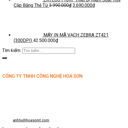
Cập Bằng Thẻ Từ
3.990.000
₫
3.690.000
₫
MÁY IN MÃ VẠCH ZEBRA ZT421
(300DPI)
42.500.000
₫
Tìm kiếm:
CÔNG TY TNHH CÔNG NGHỆ HOA SƠN
GPKD: 0315101308 Sở KHĐT HCM cấp ngày 11/06/2018
Địa chỉ: 56/3 Cầu Xây 2, KP6, P. Tân Phú, TP Thủ Đức, TP HCM
HCM: số 109 Cộng Hòa, Phường 12, Q.Tân Bình
Hà Nội: LK07-TT02 Tây Nam Linh Đàm, P. Hoàng Liệt, Q. Hoàng Mai
Bình Dương: 150 quốc lộ 1K, phường Đông Hòa, TP Dĩ An
Hotline: 02822.112.342 - 0903.222.603
Email:
anhtu@hoasonit.com