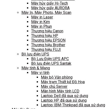
Máy hủy giấy Hi-Tech
Máy hủy giấy AURORA
Máy In, Máy Photo, Máy Scan
Máy in Laser
Máy in Kim
Máy in Phun
Thương hiệu Canon
Thương hiệu HP
Thương hiệu EPSON
Thương hiệu Brother
Thương hiệu FUJI
Bộ lưu điện UPS
Bộ Lưu Điện UPS APC
Bộ lưu điện UPS Santak
Máy tính & Mạng
Máy vi tính
Máy bộ Văn phòng
Máy trạm Thiết kế Đồ Họa
Máy chủ Server
Màn hình Máy tính LCD
Laptop Dell đã qua sử dụng
Laptop HP đã qua sử dụng
Laptop IBM-Thinkpad đã qua sử dụng