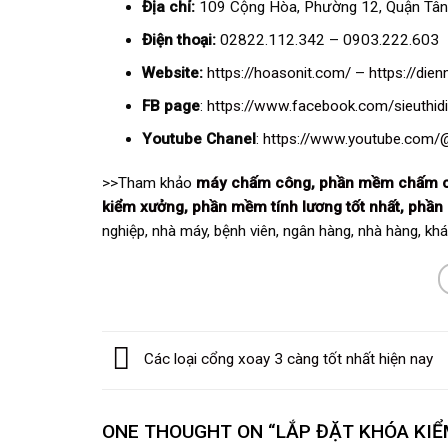
Địa chỉ:
109 Cộng Hòa, Phường 12, Quận Tân
Điện thoại:
02822.112.342 – 0903.222.603
Website:
https://hoasonit.com/
–
https://di
FB page
:
https://www.facebook.com/sieuthi
Youtube Chanel
:
https://www.youtube.com
>>Tham khảo
máy chấm công
,
phần mềm chấm 
kiểm xưởng
,
phần mềm tính lương tốt nhất
,
phần
nghiệp, nhà máy, bệnh viên, ngân hàng, nhà hàng, kh
Các loại cổng xoay 3 càng tốt nhất hiện nay
ONE THOUGHT ON “
LẮP ĐẶT KHÓA KIỂ