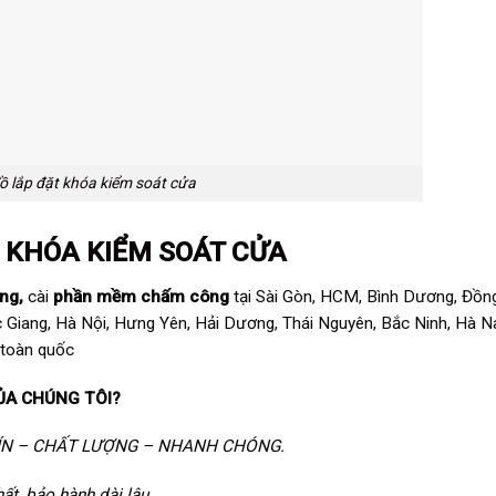
ồ lắp đặt khóa kiểm soát cửa
À
KHÓA KIỂM SOÁT CỬA
ông
,
cài
phần mềm chấm công
tại Sài Gòn, HCM, Bình Dương, Đồng
c Giang, Hà Nội, Hưng Yên, Hải Dương, Thái Nguyên, Bắc Ninh, Hà 
 toàn quốc
ỦA CHÚNG TÔI?
ÍN – CHẤT LƯỢNG – NHANH CHÓNG.
hất, bảo hành dài lâu.