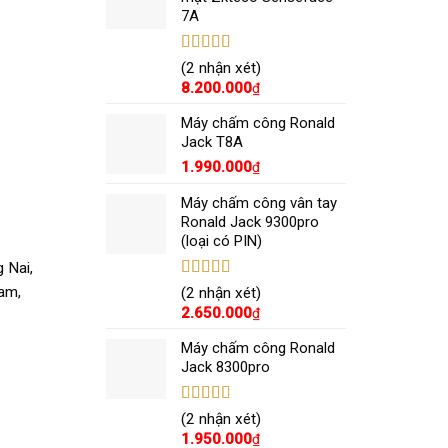
7A
Được xếp
(2 nhận xét)
hạng
5.00
5
8.200.000
₫
sao
Máy chấm công Ronald
Jack T8A
1.990.000
₫
Máy chấm công vân tay
Ronald Jack 9300pro
(loại có PIN)
 Nai,
Được xếp
Nam,
(2 nhận xét)
hạng
5.00
5
2.650.000
₫
sao
Máy chấm công Ronald
Jack 8300pro
Được xếp
(2 nhận xét)
hạng
5.00
5
1.950.000
₫