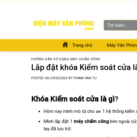
Skip
Chào mừng bạn đến với Siêu thị Điện Máy Văn Phòng
to
content
Tìm
kiếm:
Trang chủ
Máy Văn Phòn
HƯỚNG DẪN SỬ DỤNG MÁY CHẤM CÔNG
Lắp đặt khóa Kiểm soát cửa l
POSTED ON
29/05/2023
BY
PHAM VAN TU
Khóa Kiểm soát cửa
là gì
?
Hôm nay mình mô tả cho ae 1 hệ thống kiểm s
Mình lắp đặt 1
máy chấm công
bên ngoài cửa
tay đã lưu trữ.