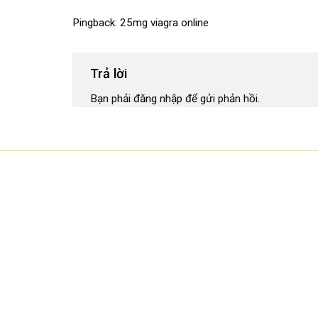
Pingback:
25mg viagra online
Trả lời
Bạn phải
đăng nhập
để gửi phản hồi.
CÔNG TY TNHH CÔNG NGHỆ HOA SƠN
GPKD: 0315101308 Sở KHĐT HCM cấp ngày 11/06/2018
Địa chỉ: 56/3 Cầu Xây 2, KP6, P. Tân Phú, TP Thủ Đức, TP HCM
HCM: số 109 Cộng Hòa, Phường 12, Q.Tân Bình
Hà Nội: LK07-TT02 Tây Nam Linh Đàm, P. Hoàng Liệt, Q. Hoà
Mai
Bình Dương: 150 quốc lộ 1K, phường Đông Hòa, TP Dĩ An
Hotline: 02822.112.342 - 0903.222.603