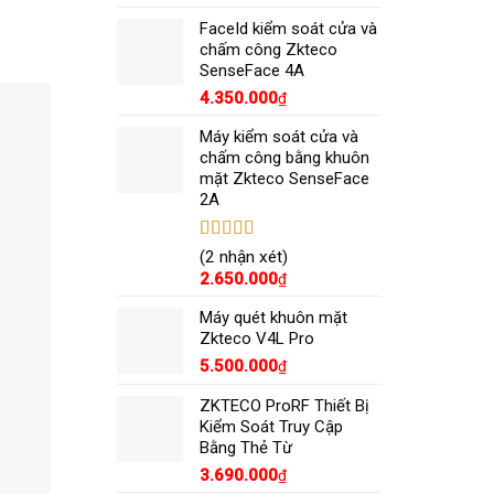
sao
FaceId kiểm soát cửa và
chấm công Zkteco
SenseFace 4A
4.350.000
₫
Máy kiểm soát cửa và
chấm công bằng khuôn
mặt Zkteco SenseFace
2A
Được xếp
(2 nhận xét)
hạng
5.00
5
2.650.000
₫
sao
Máy quét khuôn mặt
Zkteco V4L Pro
5.500.000
₫
ZKTECO ProRF Thiết Bị
Kiểm Soát Truy Cập
Bằng Thẻ Từ
3.690.000
₫