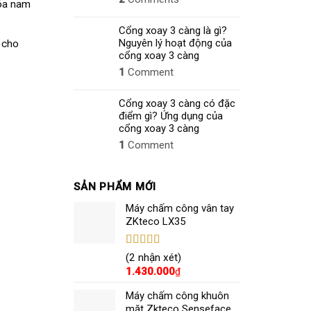
hóa nam
Cổng xoay 3 càng là gì?
Nguyên lý hoạt động của
 cho
cổng xoay 3 càng
1
Comment
Cổng xoay 3 càng có đặc
điểm gì? Ứng dụng của
cổng xoay 3 càng
1
Comment
SẢN PHẨM MỚI
Máy chấm công vân tay
ZKteco LX35
Được xếp
(2 nhận xét)
hạng
5.00
5
1.430.000
₫
sao
Máy chấm công khuôn
mặt Zkteco Senseface