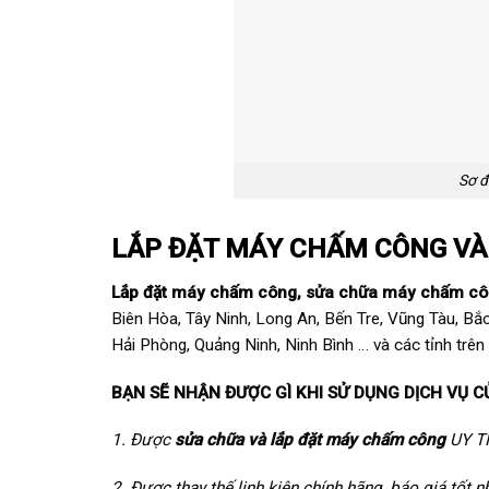
Sơ đ
LẮP ĐẶT MÁY CHẤM CÔNG V
Lắp đặt máy chấm công
,
sửa chữa máy chấm c
Biên Hòa, Tây Ninh, Long An, Bến Tre, Vũng Tàu, Bắ
Hải Phòng, Quảng Ninh, Ninh Bình … và các tỉnh trên
BẠN SẼ NHẬN ĐƯỢC GÌ KHI SỬ DỤNG DỊCH VỤ C
1. Được
sửa chữa và lắp đặt máy chấm công
UY T
2. Được thay thế linh kiện chính hãng, báo giá tốt n