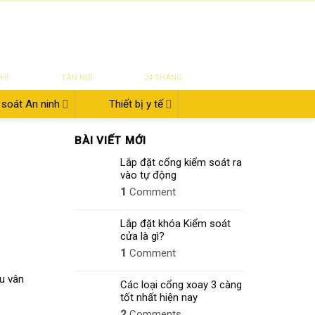
|
|
|
ĐĂNG NHẬP
Tin tức
Giới thiệu
Liên hệ
822.112.342
₫
0
UYỂN
SỬA CHỮA
BẢO HÀNH
PHÍ
TẬN NƠI
24 THÁNG
soát An ninh
Thiết bị y tế
BÀI VIẾT MỚI
Lắp đặt cổng kiểm soát ra
vào tự động
1
Comment
Lắp đặt khóa Kiểm soát
cửa là gì?
1
Comment
u vân
Các loại cổng xoay 3 càng
tốt nhất hiện nay
2
Comments