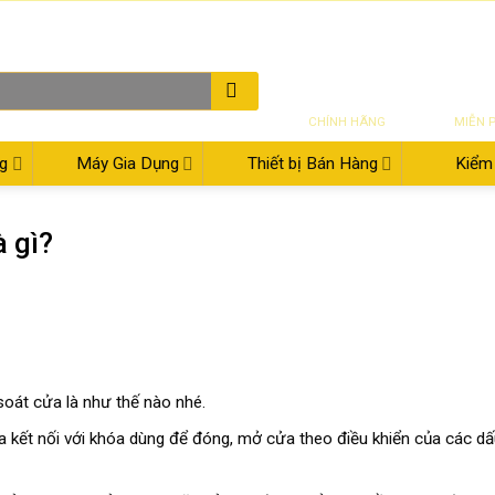
THƯ ĐIỆN TỬ
08:00 - 17:30
02
SẢN PHẨM
VẬN CH
CHÍNH HÃNG
MIỄN 
g
Máy Gia Dụng
Thiết bị Bán Hàng
Kiểm 
à gì?
oát cửa là như thế nào nhé.
 kết nối với khóa dùng để đóng, mở cửa theo điều khiển của các dấ