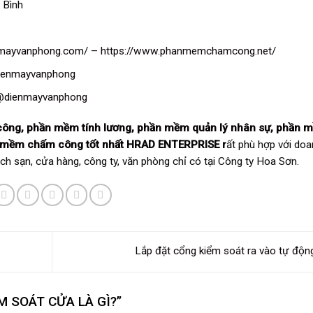
 Bình
enmayvanphong.com/
–
https://www.phanmemchamcong.net/
dienmayvanphong
/@dienmayvanphong
công
,
phần mềm tính lương
,
phần mềm quản lý nhân sự
,
phần 
 mềm chấm công tốt nhất
HRAD ENTERPRISE r
ất phù hợp với do
ách sạn, cửa hàng, công ty, văn phòng chỉ có tại Công ty Hoa Sơn.
Lắp đặt cổng kiểm soát ra vào tự độ
M SOÁT CỬA LÀ GÌ?
”