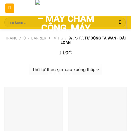
Skip
to
content
Tìm
kiếm:
TRANG CHỦ
/
BARRIER TỰ ĐỘNG
/
BARRIER TỰ ĐỘNG TAIWAN - ĐÀI
LOAN
LỌC