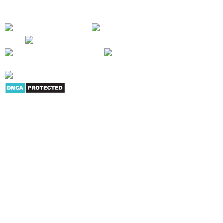
CÔNG CỦA CHÚNG TÔI !
Giới thiệu
|
Danh mục sản
phẩm
|
Youtube
|
G+
|
Skype