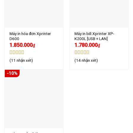
Máy in hóa đơn Xprinter
Máy in bill Xprinter XP-
D600
K200L [USB + LAN]
1.850.000
1.780.000
₫
₫
Được xếp
Được xếp
(11 nhận xét)
(14 nhận xét)
hạng
4.91
5
hạng
5.00
5
sao
sao
-10%