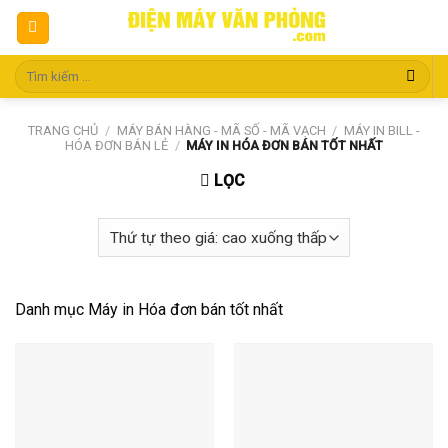
Skip
to
content
Tìm
kiếm:
TRANG CHỦ
/
MÁY BÁN HÀNG - MÃ SỐ - MÃ VẠCH
/
MÁY IN BILL -
HÓA ĐƠN BÁN LẺ
/
MÁY IN HÓA ĐƠN BÁN TỐT NHẤT
LỌC
Danh mục Máy in Hóa đơn bán tốt nhất