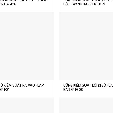
ER CW 426
BỘ – SWING BARRIER TB19
Ừ KIỂM SOÁT RA VÀO FLAP
CỔNG KIỂM SOÁT LỐI ĐI BỘ FL
ER F01
BARIER F308