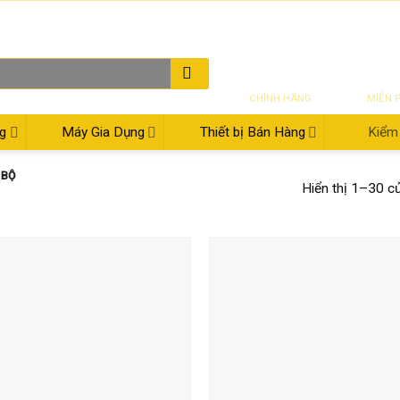
THƯ ĐIỆN TỬ
08:00 - 17:30
02
SẢN PHẨM
VẬN CH
CHÍNH HÃNG
MIỄN 
g
Máy Gia Dụng
Thiết bị Bán Hàng
Kiểm 
 BỘ
Hiển thị 1–30 c