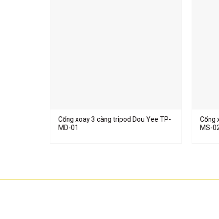
Cổng xoay 3 càng tripod Dou Yee TP-
Cổng 
MD-01
MS-0
CÔNG TY TNHH CÔNG NGHỆ HOA SƠN