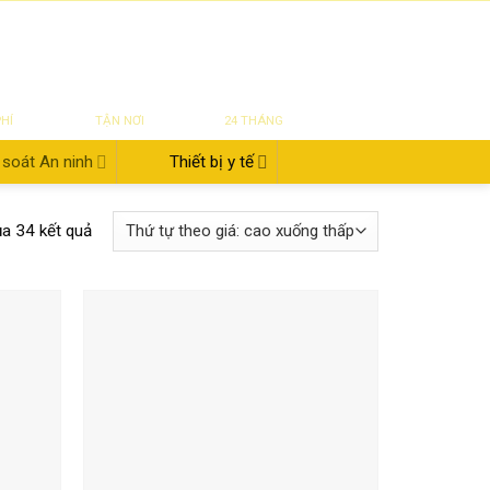
|
|
|
ĐĂNG NHẬP
Tin tức
Giới thiệu
Liên hệ
822.112.342
₫
0
UYỂN
SỬA CHỮA
BẢO HÀNH
PHÍ
TẬN NƠI
24 THÁNG
soát An ninh
Thiết bị y tế
ủa 34 kết quả