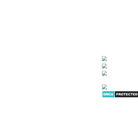
ĐIỆN MÁY VĂN PHÒNG
Chính sách bán hàng
TNHH công nghệ Hoa
Chính sách Bảo hành
khẩu chính hãng. S
Chính sách Đổi trả hàng
ng
sát, thiết bị kiểm s
giấy... Mục tiêu của
Chính sách Giao hàng
nhiều sản phẩm dịch
Hình thức thanh toán
KHÁCH HÀNG LÀ TH
Bảo mật thông tin khách hàng
IỆT
G