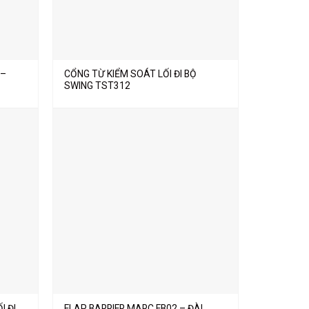
 –
CỔNG TỪ KIỂM SOÁT LỐI ĐI BỘ
SWING TST312
I ĐI
FLAP BARRIER MARC FB02 – ĐÀI