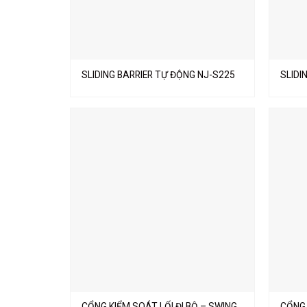
SLIDING BARRIER TỰ ĐỘNG NJ-S225
SLIDI
CỔNG KIỂM SOÁT LỐI ĐI BỘ – SWING
CỔNG 