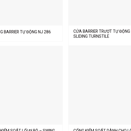
CỬA BARRIER TRƯỢT TỰ ĐỘNG
NG BARRIER TỰ ĐỘNG NJ 286
SLIDING TURNSTILE
KIỂM SOÁT LỐI ĐI BỘ – SWING
CỔNG KIỂM SOÁT DÀNH CHO LỐ