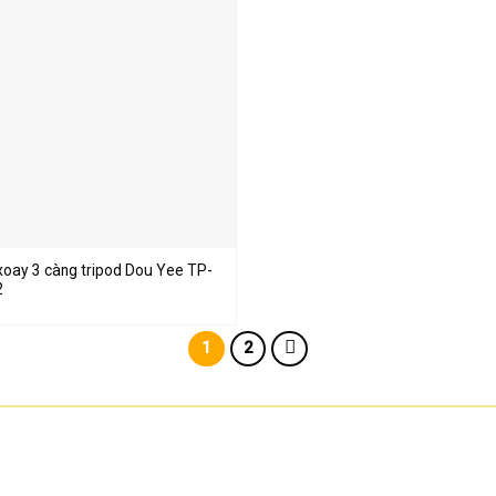
xoay 3 càng tripod Dou Yee TP-
2
1
2
VỀ CHÚNG TÔI
CHÍNH SÁCH BÁN HÀNG