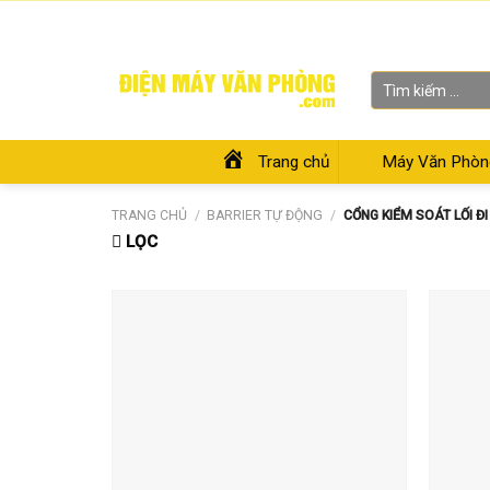
Skip
Chào mừng bạn đến với Siêu thị Điện Máy Văn Phòng
to
content
Tìm
kiếm:
Trang chủ
Máy Văn Phòn
TRANG CHỦ
/
BARRIER TỰ ĐỘNG
/
CỔNG KIỂM SOÁT LỐI ĐI
LỌC