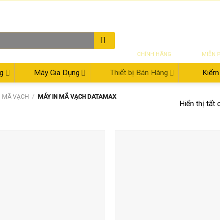
THƯ ĐIỆN TỬ
08:00 - 17:30
02
SẢN PHẨM
VẬN CH
CHÍNH HÃNG
MIỄN 
g
Máy Gia Dụng
Thiết bị Bán Hàng
Kiểm 
N MÃ VẠCH
/
MÁY IN MÃ VẠCH DATAMAX
Hiển thị tất