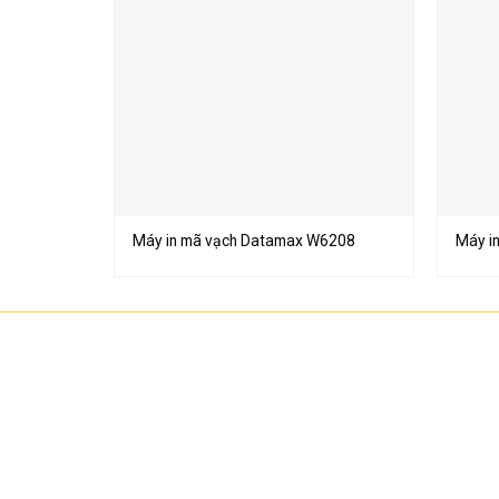
Máy in mã vạch Datamax W6208
Máy i
CÔNG TY TNHH CÔNG NGHỆ HOA SƠN
GPKD: 0315101308 Sở KHĐT HCM cấp ngày 11/06/2018
Địa chỉ: 56/3 Cầu Xây 2, KP6, P. Tân Phú, TP Thủ Đức, TP HCM
HCM: số 109 Cộng Hòa, Phường 12, Q.Tân Bình
Hà Nội: LK07-TT02 Tây Nam Linh Đàm, P. Hoàng Liệt, Q. Hoà