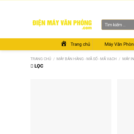
Skip
Chào mừng bạn đến với Siêu thị Điện Máy Văn Phòng
to
content
Tìm
kiếm:
Trang chủ
Máy Văn Phòn
TRANG CHỦ
/
MÁY BÁN HÀNG - MÃ SỐ - MÃ VẠCH
/
MÁY I
LỌC