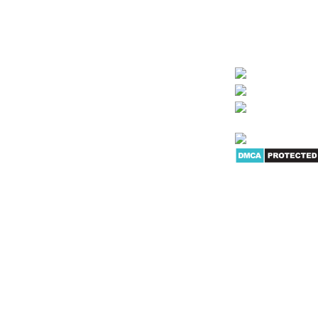
giấy... Mục tiêu của
Chính sách Giao hàng
nhiều sản phẩm dịch
Hình thức thanh toán
KHÁCH HÀNG LÀ TH
Bảo mật thông tin khách hàng
IỆT
G