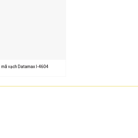
n mã vạch Datamax I-4604
VỀ CHÚNG TÔI
CHÍNH SÁCH BÁN HÀNG
ĐIỆN MÁY VĂN PHÒNG
Chính sách bán hàng
TNHH công nghệ Hoa
Chính sách Bảo hành
khẩu chính hãng. S
Chính sách Đổi trả hàng
ng
sát, thiết bị kiểm s