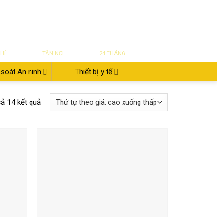
|
|
|
ĐĂNG NHẬP
Tin tức
Giới thiệu
Liên hệ
822.112.342
₫
0
UYỂN
SỬA CHỮA
BẢO HÀNH
PHÍ
TẬN NƠI
24 THÁNG
soát An ninh
Thiết bị y tế
 cả 14 kết quả