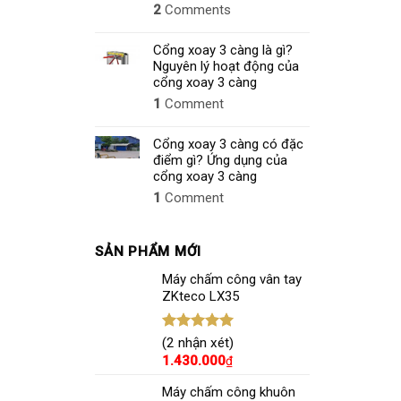
2
Comments
Cổng xoay 3 càng là gì?
Nguyên lý hoạt động của
cổng xoay 3 càng
1
Comment
Cổng xoay 3 càng có đặc
điểm gì? Ứng dụng của
cổng xoay 3 càng
1
Comment
SẢN PHẨM MỚI
Máy chấm công vân tay
ZKteco LX35
Được xếp
(2 nhận xét)
hạng
5.00
1.430.000
₫
5 sao
Máy chấm công khuôn