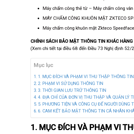
Máy chấm công thẻ từ
–
Máy chấm công vân 
MÁY CHẤM CÔNG KHUÔN MẶT ZKTECO SP
Máy chấm công khuôn mặt Zkteco Speedfac
CHÍNH SÁCH BẢO MẬT THÔNG TIN KHÁC HÀNG
(Xem chi tiết tại điều 68 đến Điều 73 Nghị định 5
Mục lục
1. MỤC ĐÍCH VÀ PHẠM VI THU THẬP THÔNG TIN
2. PHẠM VI SỬ DỤNG THÔNG TIN
3. THỜI GIAN LƯU TRỮ THÔNG TIN
4. ĐỊA CHỈ CỦA ĐƠN VỊ THU THẬP VÀ QUẢN LÝ
5. PHƯƠNG TIỆN VÀ CÔNG CỤ ĐỂ NGƯỜI DÙNG T
6. CAM KẾT BẢO MẬT THÔNG TIN CÁ NHÂN K
1. MỤC ĐÍCH VÀ PHẠM VI T