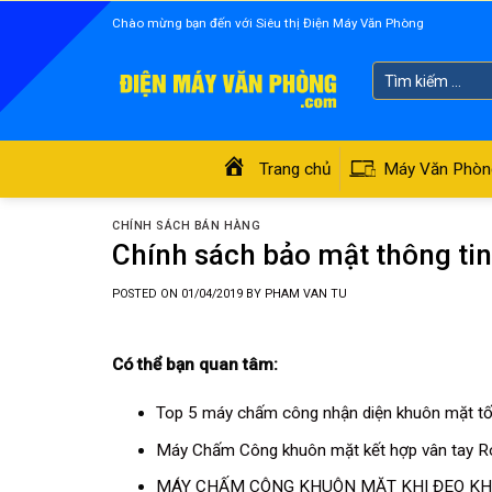
Skip
Chào mừng bạn đến với Siêu thị Điện Máy Văn Phòng
to
content
Tìm
kiếm:
Trang chủ
Máy Văn Phòn
CHÍNH SÁCH BÁN HÀNG
Chính sách bảo mật thông ti
POSTED ON
01/04/2019
BY
PHAM VAN TU
Có thể bạn quan tâm:
Top 5 máy chấm công nhận diện khuôn mặt tố
Máy Chấm Công khuôn mặt kết hợp vân tay 
MÁY CHẤM CÔNG KHUÔN MẶT KHI ĐEO KHẨ