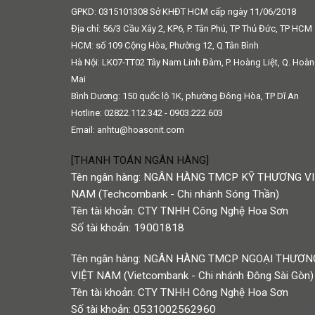
GPKD: 0315101308 Sở KHĐT HCM cấp ngày 11/06/2018
Địa chỉ: 56/3 Cầu Xây 2, KP6, P. Tân Phú, TP Thủ Đức, TP HCM
HCM: số 109 Cộng Hòa, Phường 12, Q.Tân Bình
Hà Nội: LK07-TT02 Tây Nam Linh Đàm, P. Hoàng Liệt, Q. Hoà
Mai
Bình Dương: 150 quốc lộ 1K, phường Đông Hòa, TP Dĩ An
Hotline: 02822.112.342 - 0903.222.603
Email:
anhtu@hoasonit.com
[THANH TOÁN NGÂN HÀNG]
Tên ngân hàng: NGÂN HÀNG TMCP KỸ THƯƠNG V
NAM (Techcombank - Chi nhánh Sóng Thần)
Tên tài khoản: CTY TNHH Công Nghệ Hoa Sơn
Số tài khoản: 19001818
Tên ngân hàng: NGÂN HÀNG TMCP NGOẠI THƯƠN
VIỆT NAM (Vietcombank - Chi nhánh Đông Sài Gòn)
Tên tài khoản: CTY TNHH Công Nghệ Hoa Sơn
Số tài khoản: 0531002562960