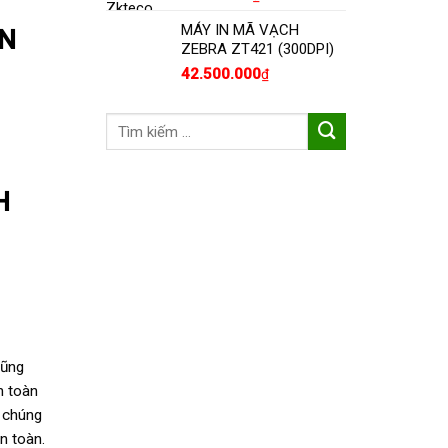
MÁY IN MÃ VẠCH
ÂN
ZEBRA ZT421 (300DPI)
42.500.000
₫
Tìm
kiếm:
H
cũng
n toàn
y chúng
n toàn.