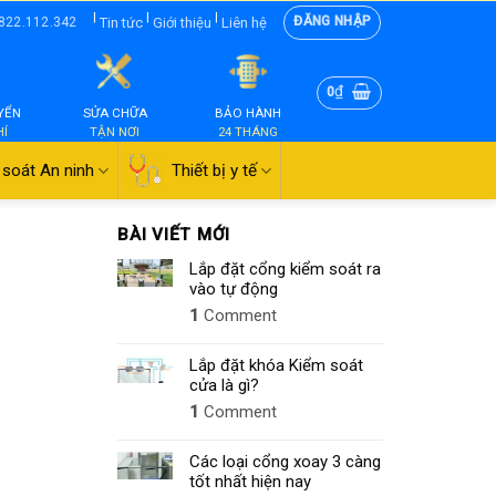
|
|
|
ĐĂNG NHẬP
Tin tức
Giới thiệu
Liên hệ
822.112.342
₫
0
YỂN
SỬA CHỮA
BẢO HÀNH
HÍ
TẬN NƠI
24 THÁNG
soát An ninh
Thiết bị y tế
BÀI VIẾT MỚI
Lắp đặt cổng kiểm soát ra
vào tự động
1
Comment
Lắp đặt khóa Kiểm soát
cửa là gì?
1
Comment
Các loại cổng xoay 3 càng
tốt nhất hiện nay