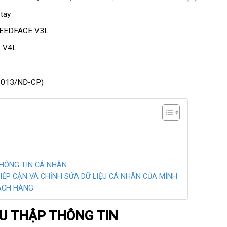
tay
EEDFACE V3L
e V4L
2/2013/NĐ-CP)
 THÔNG TIN CÁ NHÂN
IẾP CẬN VÀ CHỈNH SỬA DỮ LIỆU CÁ NHÂN CỦA MÌNH
HÁCH HÀNG
HU THẬP THÔNG TIN