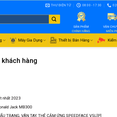
THƯ ĐIỆN TỬ
08:00 - 17:30
02
SẢN PHẨM
VẬN CHU
CHÍNH HÃNG
MIỄN P
g
Máy Gia Dụng
Thiết bị Bán Hàng
Kiểm 
n khách hàng
t nhất 2023
Ronald Jack MB300
U TRANG, VÂN TAY, THẺ CẢM ỨNG SPEEDFACE V5L[P]