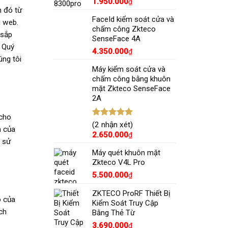
1.950.000
₫
5 sao
n đó từ
FaceId kiểm soát cửa và
g web.
chấm công Zkteco
 sắp
SenseFace 4A
. Quý
4.350.000
₫
úng tôi
Máy kiểm soát cửa và
chấm công bằng khuôn
mặt Zkteco SenseFace
2A
 cho
Được xếp
(2 nhận xét)
n của
hạng
5.00
2.650.000
₫
5 sao
h sử
Máy quét khuôn mặt
Zkteco V4L Pro
5.500.000
₫
ZKTECO ProRF Thiết Bị
ộ của
Kiểm Soát Truy Cập
ch
Bằng Thẻ Từ
3.690.000
₫