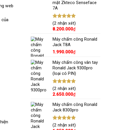
mặt Zkteco Senseface
ang web
7A
e của
Được xếp
(2 nhận xét)
hạng
5.00
8.200.000
₫
5 sao
Máy chấm công Ronald
Jack T8A
1.990.000
₫
Máy chấm công vân tay
Ronald Jack 9300pro
(loại có PIN)
Được xếp
(2 nhận xét)
hạng
5.00
2.650.000
₫
5 sao
Máy chấm công Ronald
Jack 8300pro
 hiện
Được xếp
(2 nhận xét)
hạng
5.00