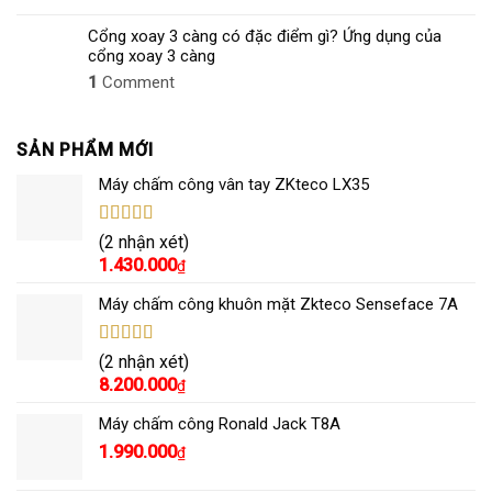
Cổng xoay 3 càng có đặc điểm gì? Ứng dụng của
cổng xoay 3 càng
1
Comment
SẢN PHẨM MỚI
Máy chấm công vân tay ZKteco LX35
Được xếp
(2 nhận xét)
hạng
5.00
5
1.430.000
₫
sao
Máy chấm công khuôn mặt Zkteco Senseface 7A
Được xếp
(2 nhận xét)
hạng
5.00
5
8.200.000
₫
sao
Máy chấm công Ronald Jack T8A
1.990.000
₫