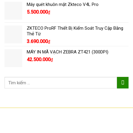
Máy quét khuôn mặt Zkteco V4L Pro
5.500.000
₫
ZKTECO ProRF Thiết Bị Kiểm Soát Truy Cập Bằng
Thẻ Từ
3.690.000
₫
MÁY IN MÃ VẠCH ZEBRA ZT421 (300DPI)
42.500.000
₫
Tìm
kiếm:
CÔNG TY TNHH CÔNG NGHỆ HOA SƠN
GPKD: 0315101308 Sở KHĐT HCM cấp ngày 11/06/2018