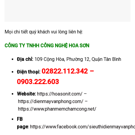
Mọi chi tiết quý khách vui lòng liên hệ:
CÔNG TY TNHH CÔNG NGHỆ HOA SƠN
Địa chỉ:
109 Cộng Hòa, Phường 12, Quận Tân Bình
02822.112.342 –
Điện thoại:
0903.222.603
Website:
https://hoasonit.com/
–
https://dienmayvanphong.com/
–
https://www.phanmemchamcong.net/
FB
page
:
https://www.facebook.com/sieuthidienmayvanph