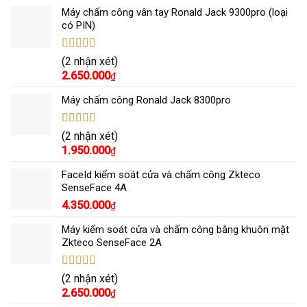
Máy chấm công vân tay Ronald Jack 9300pro (loại
có PIN)
Được xếp
(2 nhận xét)
hạng
5.00
5
2.650.000
₫
sao
Máy chấm công Ronald Jack 8300pro
Được xếp
(2 nhận xét)
hạng
5.00
5
1.950.000
₫
sao
FaceId kiểm soát cửa và chấm công Zkteco
SenseFace 4A
4.350.000
₫
Máy kiểm soát cửa và chấm công bằng khuôn mặt
Zkteco SenseFace 2A
Được xếp
(2 nhận xét)
hạng
5.00
5
2.650.000
₫
sao