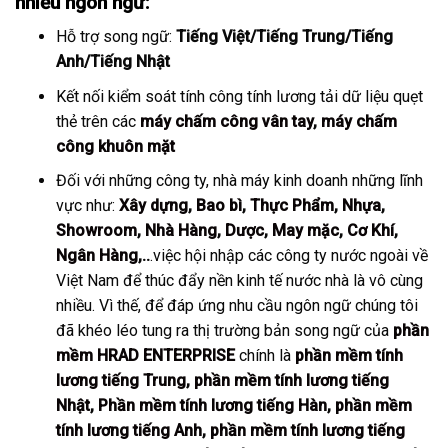
nhiều ngôn ngữ:
Hỗ trợ song ngữ:
Tiếng Việt/Tiếng Trung/Tiếng
Anh/Tiếng Nhật
Kết nối kiểm soát tính công tính lương tải dữ liệu quẹt
thẻ trên các
máy chấm công vân tay
,
máy chấm
công khuôn mặt
Đối với những công ty, nhà máy kinh doanh những lĩnh
vực như:
Xây dựng
,
Bao bì
,
Thực Phẩm
,
Nhựa
,
Showroom
,
Nhà Hàng
,
Dược
,
May mặc
,
Cơ Khí
,
Ngân Hàng
,..
.việc hội nhập các công ty nước ngoài về
Việt Nam để thúc đẩy nền kinh tế nước nhà là vô cùng
nhiều. Vì thế, để đáp ứng nhu cầu ngôn ngữ chúng tôi
đã khéo léo tung ra thị trường bản song ngữ của
phần
mềm HRAD ENTERPRISE
chính là
phần mềm tính
lương tiếng Trung
,
phần mềm tính lương tiếng
Nhật
,
Phần mềm tính lương tiếng Hàn
,
phần mềm
tính lương tiếng Anh
,
phần mềm tính lương tiếng