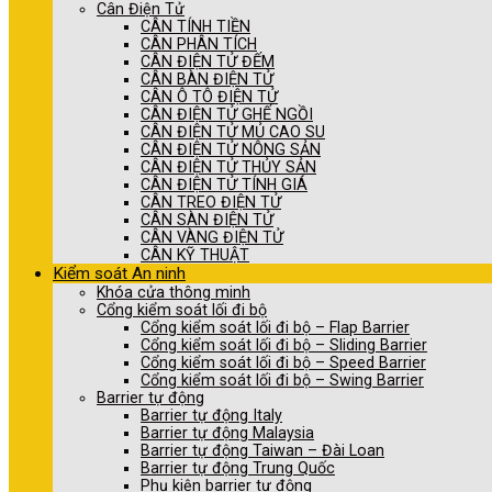
Cân Điện Tử
CÂN TÍNH TIỀN
CÂN PHÂN TÍCH
CÂN ĐIỆN TỬ ĐẾM
CÂN BÀN ĐIỆN TỬ
CÂN Ô TÔ ĐIỆN TỬ
CÂN ĐIỆN TỬ GHẾ NGỒI
CÂN ĐIỆN TỬ MỦ CAO SU
CÂN ĐIỆN TỬ NÔNG SẢN
CÂN ĐIỆN TỬ THỦY SẢN
CÂN ĐIỆN TỬ TÍNH GIÁ
CÂN TREO ĐIỆN TỬ
CÂN SÀN ĐIỆN TỬ
CÂN VÀNG ĐIỆN TỬ
CÂN KỸ THUẬT
Kiểm soát An ninh
Khóa cửa thông minh
Cổng kiểm soát lối đi bộ
Cổng kiểm soát lối đi bộ – Flap Barrier
Cổng kiểm soát lối đi bộ – Sliding Barrier
Cổng kiểm soát lối đi bộ – Speed Barrier
Cổng kiểm soát lối đi bộ – Swing Barrier
Barrier tự động
Barrier tự động Italy
Barrier tự động Malaysia
Barrier tự động Taiwan – Đài Loan
Barrier tự động Trung Quốc
Phụ kiện barrier tự động