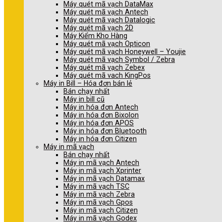
Máy quét mã vạch DataMax
Máy quét mã vạch Antech
Máy quét mã vạch Datalogic
Máy quét mã vạch 2D
Máy Kiểm Kho Hàng
Máy quét mã vạch Opticon
Máy quét mã vạch Honeywell – Youjie
Máy quét mã vạch Symbol / Zebra
Máy quét mã vạch Zebex
Máy quét mã vach KingPos
Máy in Bill – Hóa đơn bán lẻ
Bán chạy nhất
Máy in bill cũ
Máy in hóa đơn Antech
Máy in hóa đơn Bixolon
Máy in hóa đơn APOS
Máy in hóa đơn Bluetooth
Máy in hóa đơn Citizen
Máy in mã vạch
Bán chạy nhất
Máy in mã vạch Antech
Máy in mã vạch Xprinter
Máy in mã vạch Datamax
Máy in mã vạch TSC
Máy in mã vạch Zebra
Máy in mã vạch Gpos
Máy in mã vạch Citizen
Máy in mã vạch Godex