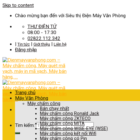
Skip to content
Chào mừng bạn đến với Siêu thị Điện Máy Văn Phòng
THƯ ĐIỆN TỬ
08:00 - 17:30
02822.112.342
|
|
|
Tin tức
Giới thiệu
Liên hệ
Đăng nhập
Trang chủ
Máy Văn Phòng
Máy chấm công
Bán chạy nhất
Máy chấm công Ronald Jack
Máy chấm công ZKTECO
Máy chấm công MITA
Tìm kiếm:
Máy chấm công WISE-EYE (WSE)
Máy chấm công kết nối Wifi
Máy chấm công có Pin