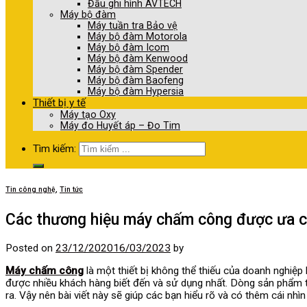
Đầu ghi hình AVTECH
Máy bộ đàm
Máy tuần tra Bảo vệ
Máy bộ đàm Motorola
Máy bộ đàm Icom
Máy bộ đàm Kenwood
Máy bộ đàm Spender
Máy bộ đàm Baofeng
Máy bộ đàm Hypersia
Thiết bị y tế
Máy tạo Oxy
Máy đo Huyết áp – Đo Tim
Tìm kiếm:
Tin công nghệ
,
Tin tức
Các thương hiệu máy chấm công được ưa 
Posted on
23/12/2020
16/03/2023
by
Máy chấm công
là một thiết bị không thể thiếu của doanh nghiệp
được nhiều khách hàng biết đến và sử dụng nhất. Dòng sản phẩm 
ra. Vậy nên bài viết này sẽ giúp các bạn hiểu rõ và có thêm cái nhì