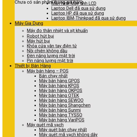
Chưa có sản phẩm trong giỏ hàng.
Màn hình Máy tính LCD
Laptop Dell đã qua sử dụng
Laptop HP đã qua sử dụng
Laptop IBM-Thinkpad đã qua sử dụng
Máy Gia Dụng
Máy đo thân nhiệt và xịt khuẩn
Robot hút bụi
Máy hút bụi
Khóa cửa vân tay điện tử
Nồi chiên không dầu
Đèn năng lượng mặt trời
Pin năng lượng mặt trời
Thiết bị Bán Hàng
Máy bán hàng – POS
Bán chạy nhất
Máy bán hàng GPOS
Máy bán hàng KPOS
Máy bán hàng OKPOS
Máy bán hàng OTEK
Máy bán hàng SEWOO
Máy bán hàng Shangchen
Máy bán hàng Sunmi
Máy bán hàng TYSSO
Máy bán hàng VariPOS
Máy quét mã vạch
Máy quét bán chạy nhất
Máy quét mã vạch không dây