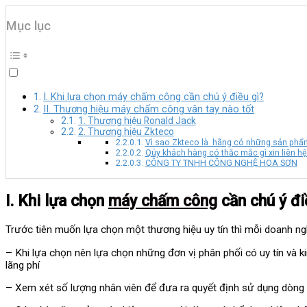
Mục lục
I. Khi lựa chọn máy chấm công cần chú ý điều gì?
II. Thương hiệu máy chấm công vân tay nào tốt
1. Thương hiệu Ronald Jack
2. Thương hiệu Zkteco
Vì sao Zkteco là hãng có những sản phẩ
Qúy khách hàng có thắc mắc gì xin liên hệ
CÔNG TY TNHH CÔNG NGHỆ HOA SƠN
I. Khi lựa chọn
máy chấm công
cần chú ý đi
Trước tiên muốn lựa chọn một thương hiệu uy tín thì mỗi doanh ng
– Khi lựa chọn nên lựa chọn những đơn vị phân phối có uy tín và k
lãng phí
– Xem xét số lượng nhân viên để đưa ra quyết định sử dụng dòng