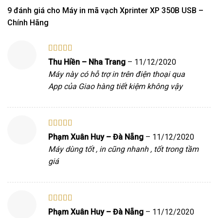
hạng
5.00
5
9 đánh giá cho
Máy in mã vạch Xprinter XP 350B USB –
sao
Chính Hãng
Được xếp
Thu Hiền – Nha Trang
–
11/12/2020
hạng
5
5 sao
Máy này có hỗ trợ in trên điện thoại qua
App của Giao hàng tiết kiệm không vậy
Được xếp
Phạm Xuân Huy – Đà Nẵng
–
11/12/2020
hạng
5
5 sao
Máy dùng tốt , in cũng nhanh , tốt trong tầm
giá
Được xếp
Phạm Xuân Huy – Đà Nẵng
–
11/12/2020
hạng
5
5 sao