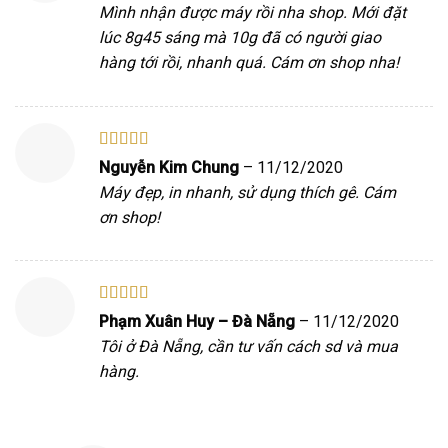
Mình nhận được máy rồi nha shop. Mới đặt
lúc 8g45 sáng mà 10g đã có người giao
hàng tới rồi, nhanh quá. Cám ơn shop nha!
Được xếp
Nguyễn Kim Chung
–
11/12/2020
hạng
5
5 sao
Máy đẹp, in nhanh, sử dụng thích gê. Cám
ơn shop!
Được xếp
Phạm Xuân Huy – Đà Nẵng
–
11/12/2020
hạng
5
5 sao
Tôi ở Đà Nẵng, cần tư vấn cách sd và mua
hàng.