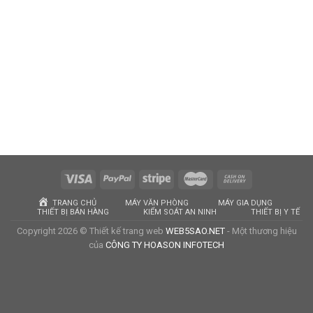
TRANG CHỦ
MÁY VĂN PHÒNG
MÁY GIA DỤNG
THIẾT BỊ BÁN HÀNG
KIỂM SOÁT AN NINH
THIẾT BỊ Y TẾ
Copyright 2026 © Thiết kế trang web
WEB5SAO.NET
- Một thương hiệu
của
CÔNG TY HOASON INFOTECH