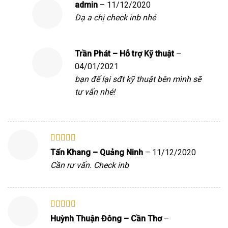
admin
–
11/12/2020
Dạ a chị check inb nhé
Trần Phát – Hỗ trợ Kỹ thuật
–
04/01/2021
bạn để lại sđt kỹ thuật bên mình sẽ
tư vấn nhé!
Được xếp
Tấn Khang – Quảng Ninh
–
11/12/2020
hạng
5
5 sao
Cần rư vấn. Check inb
Được xếp
Huỳnh Thuận Đông – Cần Thơ
–
hạng
5
5 sao