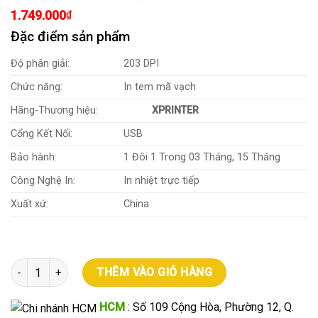
dựa trên
đánh giá
1.749.000
₫
Đặc điểm sản phẩm
Độ phân giải:
203 DPI
Chức năng:
In tem mã vạch
Hãng-Thương hiệu:
XPRINTER
Cổng Kết Nối:
USB
Bảo hành:
1 Đôi 1 Trong 03 Tháng, 15 Tháng
Công Nghệ In:
In nhiệt trực tiếp
Xuất xứ:
China
Máy in mã vạch Xprinter XP 350B USB - Chính Hãng số lượng
THÊM VÀO GIỎ HÀNG
HCM
: Số 109 Cộng Hòa, Phường 12, Q.