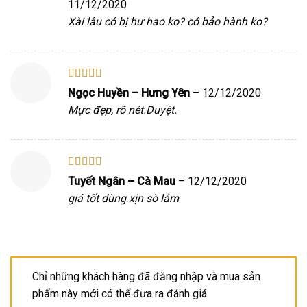
11/12/2020
Xài lâu có bị hư hao ko? có bảo hành ko?
Được xếp
Ngọc Huyền – Hưng Yên
–
12/12/2020
hạng
5
5 sao
Mực đẹp, rõ nét.Duyệt.
Được xếp
Tuyết Ngân – Cà Mau
–
12/12/2020
hạng
5
5 sao
giá tốt dùng xịn sò lắm
Chỉ những khách hàng đã đăng nhập và mua sản
phẩm này mới có thể đưa ra đánh giá.