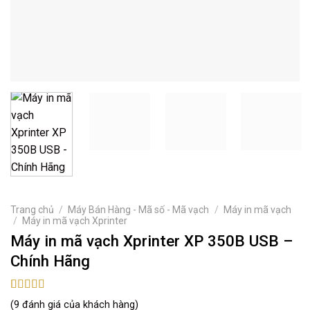
Trang chủ
/
Máy Bán Hàng - Mã số - Mã vạch
/
Máy in mã vạch
/
Máy in mã vạch Xprinter
Máy in mã vạch Xprinter XP 350B USB –
Chính Hãng
5.00
9
trên 5
(
9
đánh giá của khách hàng)