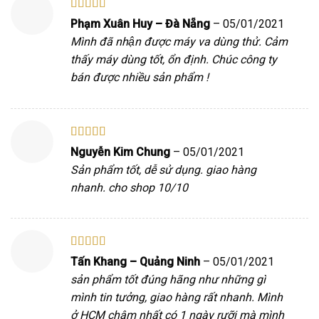
Được xếp
Phạm Xuân Huy – Đà Nẵng
–
05/01/2021
hạng
5
5 sao
Mình đã nhận được máy va dùng thử. Cảm
thấy máy dùng tốt, ổn định. Chúc công ty
bán được nhiều sản phẩm !
Được xếp
Nguyễn Kim Chung
–
05/01/2021
hạng
5
5 sao
Sản phẩm tốt, dễ sử dụng. giao hàng
nhanh. cho shop 10/10
Được xếp
Tấn Khang – Quảng Ninh
–
05/01/2021
hạng
5
5 sao
sản phẩm tốt đúng hãng như những gì
mình tin tưởng, giao hàng rất nhanh. Mình
ở HCM chậm nhất có 1 ngày rưỡi mà mình