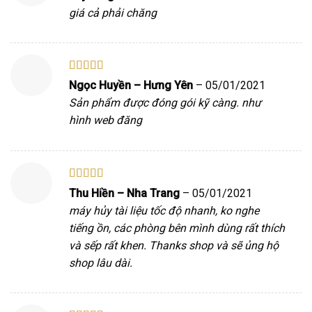
hạng
5
5 sao
giá cả phải chăng
Được xếp
Ngọc Huyền – Hưng Yên
–
05/01/2021
hạng
5
5 sao
Sản phẩm được đóng gói kỹ càng. như
hình web đăng
Được xếp
Thu Hiền – Nha Trang
–
05/01/2021
hạng
5
5 sao
máy hủy tài liệu tốc độ nhanh, ko nghe
tiếng ồn, các phòng bên mình dùng rất thích
và sếp rất khen. Thanks shop và sẽ ủng hộ
shop lâu dài.