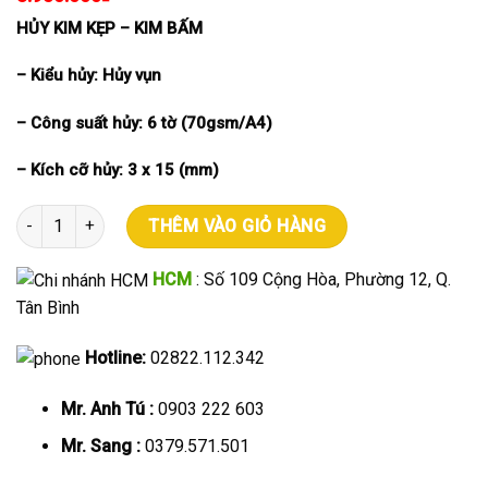
HỦY KIM KẸP – KIM BẤM
– Kiểu hủy:
Hủy vụn
– Công suất hủy: 6 tờ (70gsm/A4)
– Kích cỡ hủy: 3 x 15 (mm)
Máy hủy giấy HI-TECH STAR số lượng
THÊM VÀO GIỎ HÀNG
HCM
: Số 109 Cộng Hòa, Phường 12, Q.
Tân Bình
Hotline:
02822.112.342
Mr. Anh Tú :
0903 222 603
Mr. Sang :
0379.571.501