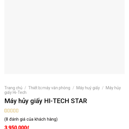
Trang chủ
/
Thiết bị máy văn phòng
/
Máy huỷ giấy
/
Máy hủy
giấy Hi-Tech
Máy hủy giấy HI-TECH STAR
5.00
8
trên 5
(
8
đánh giá của khách hàng)
dựa trên
đánh giá
3.950.000
₫