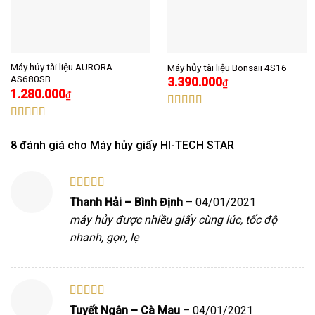
Máy hủy tài liệu AURORA
Máy hủy tài liệu Bonsaii 4S16
AS680SB
3.390.000
₫
1.280.000
₫
Được xếp
hạng
4.88
5
Được xếp
sao
hạng
5.00
5
8 đánh giá cho
Máy hủy giấy HI-TECH STAR
sao
Được xếp
Thanh Hải – Bình Định
–
04/01/2021
hạng
5
5 sao
máy hủy được nhiều giấy cùng lúc, tốc độ
nhanh, gọn, lẹ
Được xếp
Tuyết Ngân – Cà Mau
–
04/01/2021