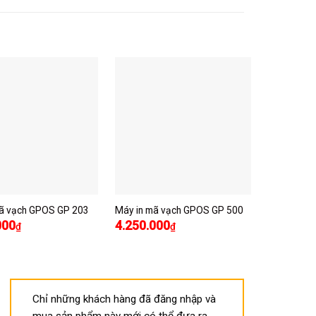
mã vạch GPOS GP 203
Máy in mã vạch GPOS GP 500
Máy in mã
000
4.250.000
₫
₫
Chỉ những khách hàng đã đăng nhập và