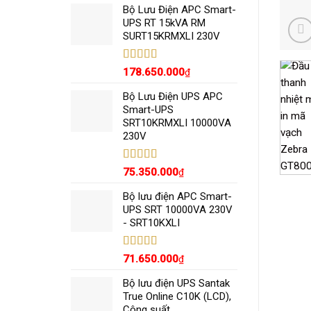
5 sao
Bộ Lưu Điện APC Smart-
UPS RT 15kVA RM
SURT15KRMXLI 230V
Được xếp
178.650.000
₫
hạng
5.00
5
sao
Bộ Lưu Điện UPS APC
Smart-UPS
SRT10KRMXLI 10000VA
230V
Được xếp
75.350.000
₫
hạng
5.00
5
sao
Bộ lưu điện APC Smart-
UPS SRT 10000VA 230V
- SRT10KXLI
Được xếp
71.650.000
₫
hạng
5.00
5
sao
Bộ lưu điện UPS Santak
True Online C10K (LCD),
Công suất