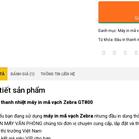
Gi
Danh mục:
Máy in mã 
Từ khóa:
Đầu in thanh 
TẢ
ĐÁNH GIÁ (1)
THÔNG TIN LIÊN HỆ
tiết sản phẩm
n thanh nhiệt máy in mã vạch Zebra GT800
ếu bạn đang sử dụng
máy in mã vạch Zebra
nhưng đầu in dùng thời
N MÁY VĂN PHÒNG chúng tôi đơn vị chuyên cung cấp, lắp đặt và tha
i thị trường Việt Nam
kết giá siêu VIP cho bạn