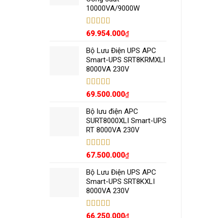
10000VA/9000W
Được xếp
69.954.000
₫
hạng
5.00
5
sao
Bộ Lưu Điện UPS APC
Smart-UPS SRT8KRMXLI
8000VA 230V
Được xếp
69.500.000
₫
hạng
5.00
5
sao
Bộ lưu điện APC
SURT8000XLI Smart-UPS
RT 8000VA 230V
Được xếp
67.500.000
₫
hạng
5.00
5
sao
Bộ Lưu Điện UPS APC
Smart-UPS SRT8KXLI
8000VA 230V
Được xếp
66.250.000
₫