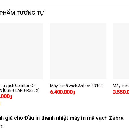
 PHẨM TƯƠNG TỰ
mã vạch Gprinter GP-
Máy in mã vạch Antech 3310E
Máy in 
N [USB + LAN + RS232]
6.400.000
3.550.
₫
.000
₫
nh giá cho
Đầu in thanh nhiệt máy in mã vạch Zebra
00