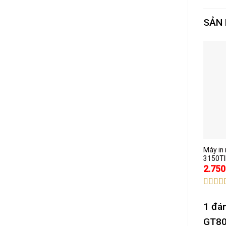
SẢN
Máy in 
3150TI
2.750
Được
xếp
1 đá
hạng
3.00
5
GT8
sao