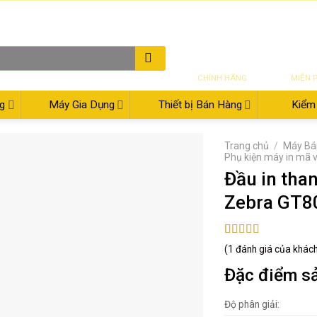
THƯ ĐIỆN TỬ
08:00 - 17:30
02
SẢN PHẨM
VẬN CH
CHÍNH HÃNG
MIỄN 
g
Máy Gia Dụng
Thiết bị Bán Hàng
Kiểm 
Trang chủ
/
Máy Bá
Phụ kiện máy in mã 
Đầu in tha
Zebra GT8
4.00
1
trên
(
1
đánh giá của khác
5 dựa trên
đánh giá
Đặc điểm s
Độ phân giải: