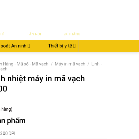
|
|
|
ĐĂNG NHẬP
Tin tức
Giới thiệu
Liên hệ
822.112.342
₫
0
UYỂN
SỬA CHỮA
BẢO HÀNH
PHÍ
TẬN NƠI
24 THÁNG
soát An ninh
Thiết bị y tế
n Hàng - Mã số - Mã vạch
/
Máy in mã vạch
/
Linh -
vạch
nh nhiệt máy in mã vạch
00
h hàng)
ản phẩm
300 DPI