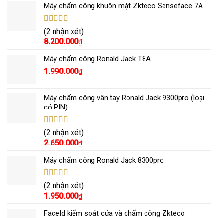
Máy chấm công khuôn mặt Zkteco Senseface 7A
Được xếp
(2 nhận xét)
hạng
5.00
5
8.200.000
₫
sao
Máy chấm công Ronald Jack T8A
1.990.000
₫
Máy chấm công vân tay Ronald Jack 9300pro (loại
có PIN)
Được xếp
(2 nhận xét)
hạng
5.00
5
2.650.000
₫
sao
Máy chấm công Ronald Jack 8300pro
Được xếp
(2 nhận xét)
hạng
5.00
5
1.950.000
₫
sao
FaceId kiểm soát cửa và chấm công Zkteco