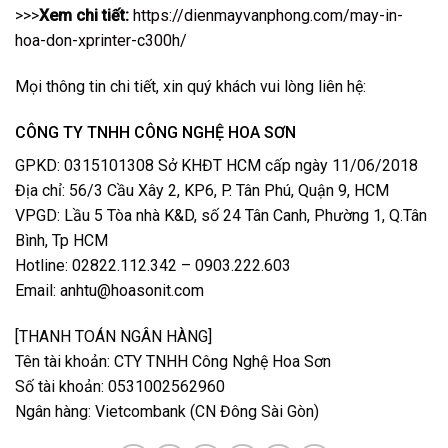
>>>
Xem chi tiết:
https://dienmayvanphong.com/may-in-
hoa-don-xprinter-c300h/
Mọi thông tin chi tiết, xin quý khách vui lòng liên hệ:
CÔNG TY TNHH CÔNG NGHỆ HOA SƠN
GPKD: 0315101308 Sở KHĐT HCM cấp ngày 11/06/2018
Địa chỉ: 56/3 Cầu Xây 2, KP6, P. Tân Phú, Quận 9, HCM
VPGD: Lầu 5 Tòa nhà K&D, số 24 Tân Canh, Phường 1, Q.Tân
Bình, Tp HCM
Hotline: 02822.112.342 – 0903.222.603
Email:
anhtu@hoasonit.com
[THANH TOÁN NGÂN HÀNG]
Tên tài khoản: CTY TNHH Công Nghệ Hoa Sơn
Số tài khoản: 0531002562960
Ngân hàng: Vietcombank (CN Đông Sài Gòn)