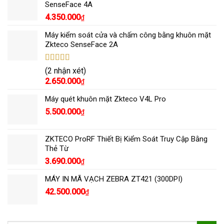
SenseFace 4A
4.350.000
₫
Máy kiểm soát cửa và chấm công bằng khuôn mặt
Zkteco SenseFace 2A
Được xếp
(2 nhận xét)
hạng
5.00
5
2.650.000
₫
sao
Máy quét khuôn mặt Zkteco V4L Pro
5.500.000
₫
ZKTECO ProRF Thiết Bị Kiểm Soát Truy Cập Bằng
Thẻ Từ
3.690.000
₫
MÁY IN MÃ VẠCH ZEBRA ZT421 (300DPI)
42.500.000
₫