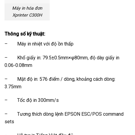
Máy in hóa đơn
Xprinter C300H
Thông số kỹ thuật:
– Máy in nhiệt với độ ồn thấp
– Khổ giấy in: 79.5±0.5mm×φ80mm, độ dày giấy in
0.06-0.08mm
– Mật độ in: 576 điểm / dòng, khoảng cách dòng:
3.75mm
– Tốc độ in 300mm/s
– Tương thích dòng lệnh EPSON ESC/POS command
sets