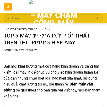
Skip
to
content
Tìm
kiếm:
UNCATEGORIZED
,
TIN CÔNG NGHỆ
TOP 5 MÁY IN HÓA ĐƠN TỐT NHẤT
TRÊN THỊ TRƯỜNG HIỆN NAY
POSTED ON
12/11/2020
BY
Bạn mới khai trương một cửa hàng kinh doanh và đang tìm
kiếm loại máy in để phục vụ cho việc kinh doanh thuận lợi
của bạn nhưng chưa biết loại nào hiệu quả nhất, sử dụng
hiệu quả, chất lượng tối ưu, giá thành rẻ.
Điện máy văn
phòng
sẽ giới thiệu cho bạn qua bài viết này, mời bạn tham
khảo nhé!