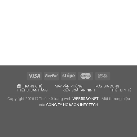
TRANG CHỦ
MÁY VĂN PHÒNG
MÁY GIA DỤNG
THIẾT BỊ BÁN HÀNG
KIỂM SOÁT AN NINH
THIẾT BỊ Y TẾ
Copyright 2026 © Thiết kế trang web
WEB5SAO.NET
- Một thương hiệu
của
CÔNG TY HOASON INFOTECH