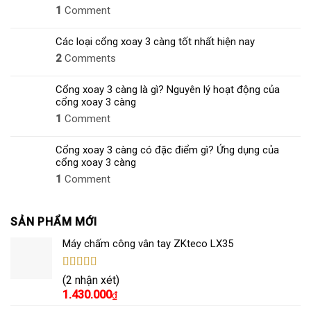
1
Comment
Các loại cổng xoay 3 càng tốt nhất hiện nay
2
Comments
Cổng xoay 3 càng là gì? Nguyên lý hoạt động của
cổng xoay 3 càng
1
Comment
Cổng xoay 3 càng có đặc điểm gì? Ứng dụng của
cổng xoay 3 càng
1
Comment
SẢN PHẨM MỚI
Máy chấm công vân tay ZKteco LX35
Được xếp
(2 nhận xét)
hạng
5.00
5
1.430.000
₫
sao