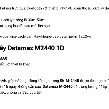
ết nối trực qua bluetooth với thiết bị như PC, điện thoại….cực kỳ đ
u kiện lý tưởng là 30m-50m
ử dụng lâu dài sau mỗi lần sạc
ay-quet-ma-vach-cam-tay-khong-day-datamax-m1220w/
dây Datamax M2440 1D
MAX
ếp với thiết bị khác.
Ah, giúp nó hoạt động liên tục trong 5h.
M-2440
được tích hợp ch
đến 15 ngày không cần sạc.
Datamax M-2440
có trọng lượng 415g, 
sốc, chống va đập cực tốt.