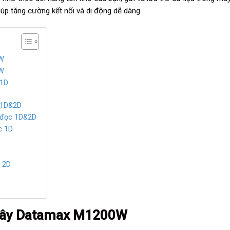
úp tăng cường kết nối và di động dễ dàng.
0W
0W
 1D
 1D&2D
 đọc 1D&2D
c 1D
 2D
 dây Datamax M1200W