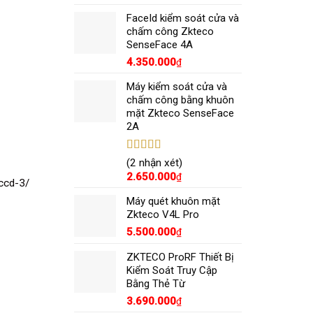
sao
FaceId kiểm soát cửa và
chấm công Zkteco
SenseFace 4A
4.350.000
₫
Máy kiểm soát cửa và
chấm công bằng khuôn
mặt Zkteco SenseFace
2A
Được xếp
(2 nhận xét)
hạng
5.00
5
2.650.000
₫
ccd-3/
sao
Máy quét khuôn mặt
Zkteco V4L Pro
5.500.000
₫
ZKTECO ProRF Thiết Bị
Kiểm Soát Truy Cập
Bằng Thẻ Từ
3.690.000
₫