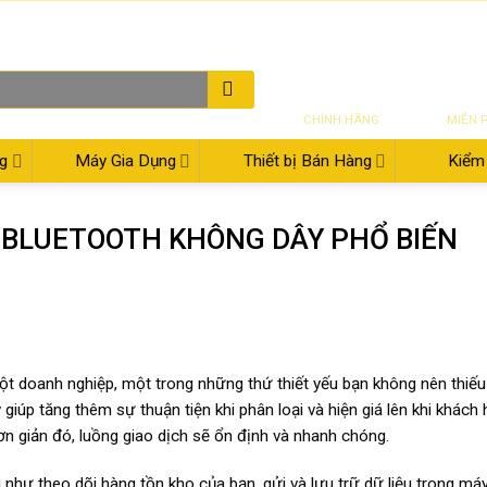
THƯ ĐIỆN TỬ
08:00 - 17:30
02
SẢN PHẨM
VẬN CH
CHÍNH HÃNG
MIỄN 
g
Máy Gia Dụng
Thiết bị Bán Hàng
Kiểm 
 BLUETOOTH KHÔNG DÂY PHỔ BIẾN
 doanh nghiệp, một trong những thứ thiết yếu bạn không nên thiếu
iúp tăng thêm sự thuận tiện khi phân loại và hiện giá lên khi khách
ơn giản đó, luồng giao dịch sẽ ổn định và nhanh chóng.
hư theo dõi hàng tồn kho của bạn, gửi và lưu trữ dữ liệu trong máy