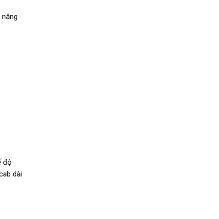
a năng
ế độ
cab dài