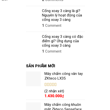
Cổng xoay 3 càng là gì?
Nguyên lý hoạt động của
cổng xoay 3 càng
1
Comment
Cổng xoay 3 càng có đặc
điểm gì? Ứng dụng của
cổng xoay 3 càng
1
Comment
SẢN PHẨM MỚI
Máy chấm công vân tay
ZKteco LX35
Được xếp
(2 nhận xét)
hạng
5.00
5
1.430.000
₫
sao
Máy chấm công khuôn
mặt Zkteco Senseface