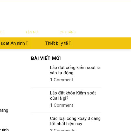
|
|
|
ĐĂNG NHẬP
Tin tức
Giới thiệu
Liên hệ
822.112.342
₫
0
UYỂN
SỬA CHỮA
BẢO HÀNH
PHÍ
TẬN NƠI
24 THÁNG
soát An ninh
Thiết bị y tế
BÀI VIẾT MỚI
Lắp đặt cổng kiểm soát ra
vào tự động
1
Comment
Lắp đặt khóa Kiểm soát
cửa là gì?
1
Comment
 hàng
Các loại cổng xoay 3 càng
tốt nhất hiện nay
 tính
2
Comments