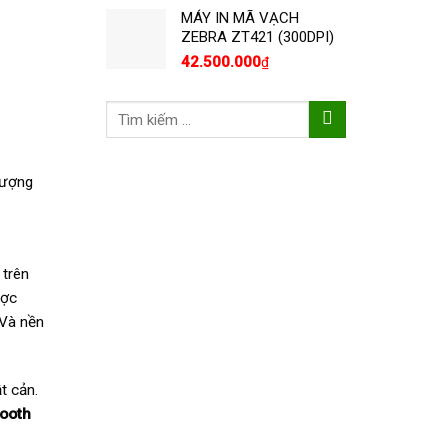
MÁY IN MÃ VẠCH
ZEBRA ZT421 (300DPI)
42.500.000
₫
Tìm
kiếm:
lượng
 trên
ược
 Và nền
t cản.
ooth