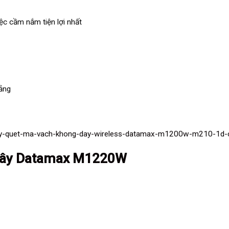
iệc cầm nắm tiện lợi nhất
bảng
ay-quet-ma-vach-khong-day-wireless-datamax-m1200w-m210-1d-
 dây Datamax M1220W