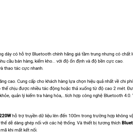
g dây có hỗ trợ Bluetooth chính hãng giá tầm trung nhưng có chất 
nhu cầu bán hàng, kiểm kho… với độ ổn định và độ bền cực cao.
và thao tác cực nhanh.
ng cao. Cung cấp cho khách hàng lựa chọn hiệu quả nhất về chi phí
có thể chịu được nhiều tác động hoặc thả xuống từ độ cao 2 mét. Đ
khỏe, quản lý kiểm tra hàng hóa,…tích hợp công nghệ Bluetooth 4.0.
220W
hỗ trợ truyền dữ liệu lên đến 100m trong trường hợp không vậ
thể dễ dàng ghép nối với các hệ thống. Và thiết bị tương thích
Bluet
mã khi mất kết nối.