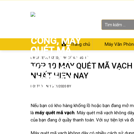
Skip
Chào mừng bạn đến với Siêu thị Điện Máy Văn Phòng
to
content
Tìm
kiếm:
Trang chủ
Máy Văn Phòn
UNCATEGORIZED
,
TIN CÔNG NGHỆ
TOP 10 MÁY QUÉT MÃ VẠCH
NHẤT HIỆN NAY
POSTED ON
16/11/2020
BY
Nếu bạn có kho hàng khổng lồ hoặc bạn đang mở một
là
máy quét mã vạch
. Máy quét mã vạch không dây g
của bạn đang ở quầy thanh toán. Với sự tiện lợi và đ
Máy quét mã vạch không dây có nhiều cách sử dụng n