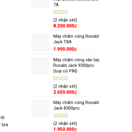
7A
Được xếp
(2 nhận xét)
hạng
5.00
5
8.200.000
₫
sao
Máy chấm công Ronald
Jack T8A
1.990.000
₫
Máy chấm công vân tay
Ronald Jack 9300pro
(loại có PIN)
Được xếp
(2 nhận xét)
hạng
5.00
5
2.650.000
₫
sao
Máy chấm công Ronald
Jack 8300pro
ười
Được xếp
(2 nhận xét)
 lựa
hạng
5.00
5
1.950.000
₫