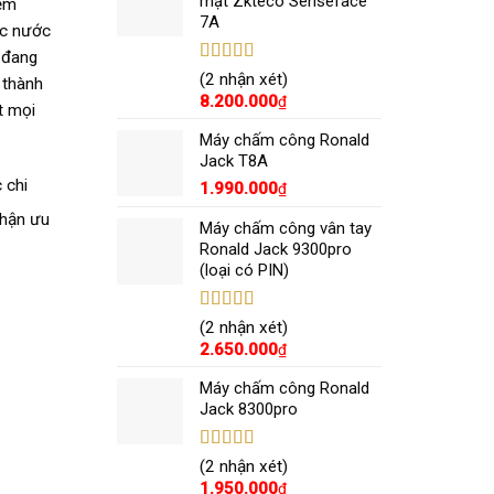
mặt Zkteco Senseface
iệm
7A
ác nước
à đang
Được xếp
(2 nhận xét)
 thành
hạng
5.00
5
8.200.000
₫
t mọi
sao
Máy chấm công Ronald
Jack T8A
 chi
1.990.000
₫
hận ưu
Máy chấm công vân tay
Ronald Jack 9300pro
(loại có PIN)
Được xếp
(2 nhận xét)
hạng
5.00
5
2.650.000
₫
sao
Máy chấm công Ronald
Jack 8300pro
Được xếp
(2 nhận xét)
hạng
5.00
5
1.950.000
₫