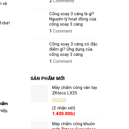
2
Comments
n và
Cổng xoay 3 càng là gì?
Nguyên lý hoạt động của
M
nhé!
cổng xoay 3 càng
1
Comment
Cổng xoay 3 càng có đặc
điểm gì? Ứng dụng của
cổng xoay 3 càng
1
Comment
SẢN PHẨM MỚI
Máy chấm công vân tay
ZKteco LX35
hấm
Được xếp
(2 nhận xét)
hiệp,
hạng
5.00
5
1.430.000
₫
sao
Máy chấm công khuôn