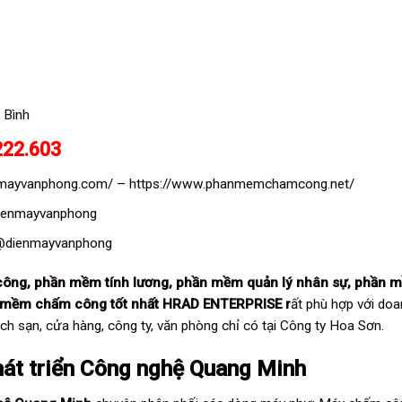
 Bình
222.603
enmayvanphong.com/
–
https://www.phanmemchamcong.net/
dienmayvanphong
/@dienmayvanphong
công
,
phần mềm tính lương
,
phần mềm quản lý nhân sự
,
phần 
 mềm chấm công tốt nhất
HRAD ENTERPRISE r
ất phù hợp với do
ách sạn, cửa hàng, công ty, văn phòng chỉ có tại Công ty Hoa Sơn.
át triển Công nghệ Quang Minh