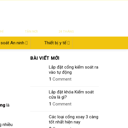
|
|
|
ĐĂNG NHẬP
Tin tức
Giới thiệu
Liên hệ
822.112.342
₫
0
UYỂN
SỬA CHỮA
BẢO HÀNH
PHÍ
TẬN NƠI
24 THÁNG
soát An ninh
Thiết bị y tế
BÀI VIẾT MỚI
Lắp đặt cổng kiểm soát ra
vào tự động
1
Comment
Lắp đặt khóa Kiểm soát
cửa là gì?
1
Comment
ông
là
Các loại cổng xoay 3 càng
tốt nhất hiện nay
g nhiều