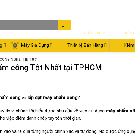
THƯ ĐIỆN TỬ
08:00 - 17:30
02
SẢN PHẨM
VẬN CH
CHÍNH HÃNG
MIỄN 
g
Máy Gia Dụng
Thiết bị Bán Hàng
Kiểm 
 CÔNG NGHỆ
,
TIN TỨC
hấm công Tốt Nhất tại TPHCM
hấm công
và
lắp đặt máy chấm công
?
uy tín vì chúng tôi hiểu được nhu cầu về việc sử dụng
máy chấm c
 cho việc điểm danh chép tay tốn thời gian.
gian vào và ra của từng người chính xác và tự động. Nó được ứng dụn