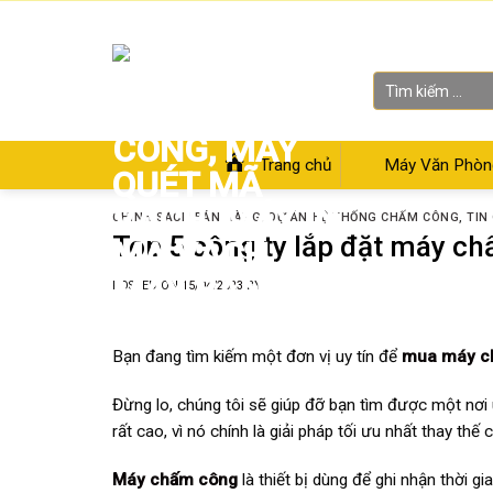
Skip
Chào mừng bạn đến với Siêu thị Điện Máy Văn Phòng
to
content
Tìm
kiếm:
Trang chủ
Máy Văn Phòn
CHÍNH SÁCH BÁN HÀNG
,
DỰ ÁN HỆ THỐNG CHẤM CÔNG
,
TIN
Top 5 công ty lắp đặt máy c
POSTED ON
15/04/2023
BY
Bạn đang tìm kiếm một đơn vị uy tín để
mua máy c
Đừng lo, chúng tôi sẽ giúp đỡ bạn tìm được một nơi 
rất cao, vì nó chính là giải pháp tối ưu nhất thay thế
Máy chấm công
là thiết bị dùng để ghi nhận thời 