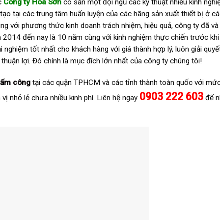
c
Công ty Hoa Sơn
có sẵn một đội ngũ các kỹ thuật nhiều kinh ngh
ạo tại các trung tâm huấn luyện của các hãng sản xuất thiết bị ở c
ùng với phương thức kinh doanh trách nhiệm, hiệu quả, công ty đã v
 2014 đến nay là 10 năm cùng với kinh nghiệm thực chiến trước khi
i nghiệm tốt nhất cho khách hàng với giá thành hợp lý, luôn giải quyế
uận lợi. Đó chính là mục đích lớn nhất của công ty chúng tôi!
hấm công
tại các quận TPHCM và các tỉnh thành toàn quốc với mức
0903 222 603
 vị nhỏ lẻ chưa nhiều kinh phí. Liên hệ ngay
để n