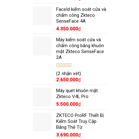
sao
FaceId kiểm soát cửa và
chấm công Zkteco
SenseFace 4A
4.350.000
₫
Máy kiểm soát cửa và
chấm công bằng khuôn
mặt Zkteco SenseFace
2A
Được xếp
(2 nhận xét)
hạng
5.00
5
2.650.000
₫
sao
Máy quét khuôn mặt
Zkteco V4L Pro
5.500.000
₫
ZKTECO ProRF Thiết Bị
Kiểm Soát Truy Cập
Bằng Thẻ Từ
3.690.000
₫