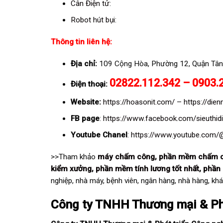
Cân Điện tử
:
Robot hút bụi
:
Thông tin liên hệ:
Địa chỉ:
109 Cộng Hòa, Phường 12, Quận Tân
02822.112.342 – 0903.
Điện thoại:
Website:
https://hoasonit.com/
–
https://di
FB page
:
https://www.facebook.com/sieuthi
Youtube Chanel
:
https://www.youtube.com
>>Tham khảo
máy chấm công
,
phần mềm chấm 
kiểm xưởng
,
phần mềm tính lương tốt nhất
,
phần
nghiệp, nhà máy, bệnh viên, ngân hàng, nhà hàng, kh
Công ty TNHH Thương mại & Ph