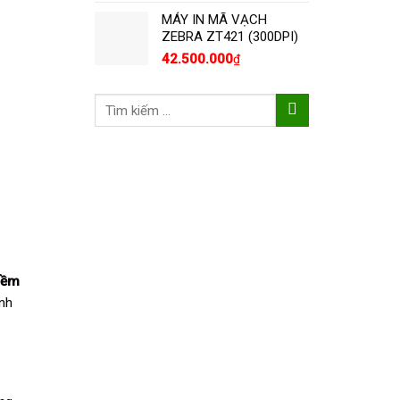
MÁY IN MÃ VẠCH
ZEBRA ZT421 (300DPI)
42.500.000
₫
Tìm
kiếm:
mềm
anh