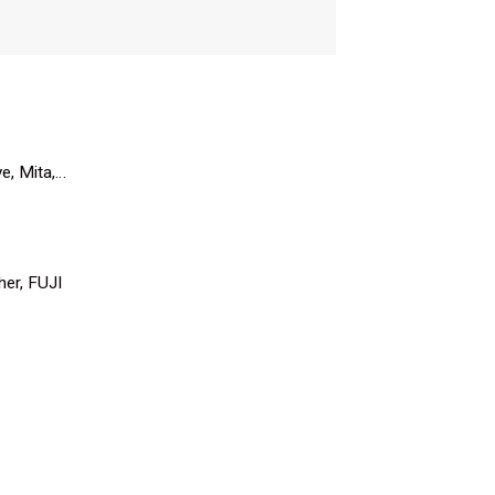
ye
,
Mita
,…
her
,
FUJI