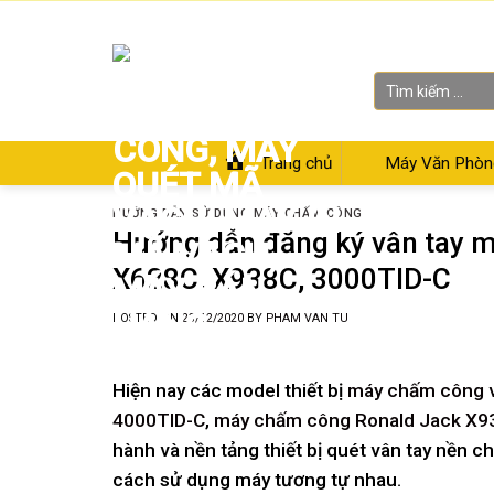
Skip
Chào mừng bạn đến với Siêu thị Điện Máy Văn Phòng
to
content
Tìm
kiếm:
Trang chủ
Máy Văn Phòn
HƯỚNG DẪN SỬ DỤNG MÁY CHẤM CÔNG
Hướng dẫn đăng ký vân tay 
X628C, X938C, 3000TID-C
POSTED ON
23/12/2020
BY
PHAM VAN TU
Hiện nay các model thiết bị
máy chấm công v
4000TID-C
,
máy chấm công Ronald Jack X9
hành và nền tảng thiết bị quét vân tay nền c
cách sử dụng máy tương tự nhau.