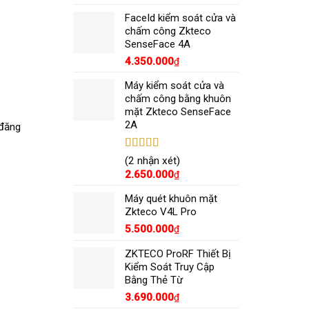
sao
FaceId kiểm soát cửa và
chấm công Zkteco
SenseFace 4A
4.350.000
₫
Máy kiểm soát cửa và
chấm công bằng khuôn
mặt Zkteco SenseFace
2A
 đăng
Được xếp
(2 nhận xét)
hạng
5.00
5
2.650.000
₫
sao
Máy quét khuôn mặt
Zkteco V4L Pro
5.500.000
₫
ZKTECO ProRF Thiết Bị
Kiểm Soát Truy Cập
Bằng Thẻ Từ
3.690.000
₫