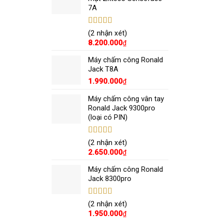
7A
Được xếp
(2 nhận xét)
hạng
5.00
5
8.200.000
₫
sao
Máy chấm công Ronald
Jack T8A
1.990.000
₫
Máy chấm công vân tay
Ronald Jack 9300pro
(loại có PIN)
Được xếp
(2 nhận xét)
hạng
5.00
5
2.650.000
₫
sao
Máy chấm công Ronald
Jack 8300pro
Được xếp
(2 nhận xét)
hạng
5.00
5
1.950.000
₫