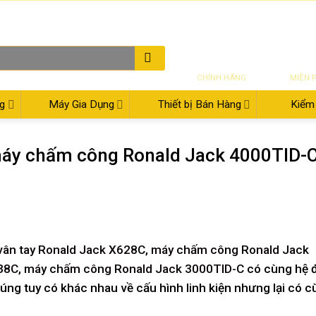
THƯ ĐIỆN TỬ
08:00 - 17:30
02
SẢN PHẨM
VẬN CH
CHÍNH HÃNG
MIỄN 
g
Máy Gia Dụng
Thiết bị Bán Hàng
Kiểm 
máy chấm công Ronald Jack 4000TID-C
ân tay Ronald Jack X628C
,
máy chấm công Ronald Jack
38C
,
máy chấm công Ronald Jack 3000TID-C
có cùng hệ 
húng tuy có khác nhau về cấu hình linh kiện nhưng lại có 