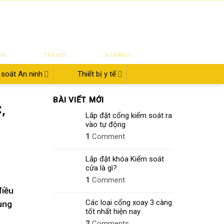
|
|
|
ĐĂNG NHẬP
Tin tức
Giới thiệu
Liên hệ
822.112.342
₫
0
UYỂN
SỬA CHỮA
BẢO HÀNH
PHÍ
TẬN NƠI
24 THÁNG
soát An ninh
Thiết bị y tế
BÀI VIẾT MỚI
,
Lắp đặt cổng kiểm soát ra
vào tự động
1
Comment
Lắp đặt khóa Kiểm soát
cửa là gì?
1
Comment
điều
Các loại cổng xoay 3 càng
cùng
tốt nhất hiện nay
2
Comments