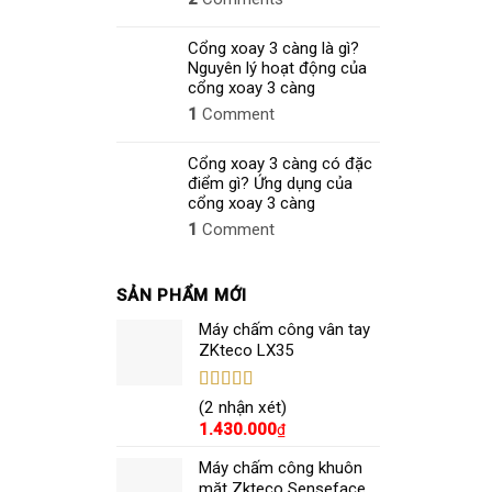
Cổng xoay 3 càng là gì?
Nguyên lý hoạt động của
cổng xoay 3 càng
1
Comment
Cổng xoay 3 càng có đặc
điểm gì? Ứng dụng của
cổng xoay 3 càng
1
Comment
SẢN PHẨM MỚI
Máy chấm công vân tay
ZKteco LX35
Được xếp
(2 nhận xét)
hạng
5.00
5
1.430.000
₫
sao
Máy chấm công khuôn
mặt Zkteco Senseface