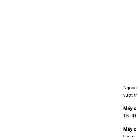
Ngoài 
vượt t
Máy c
TNHH 
Máy c
bằng vâ