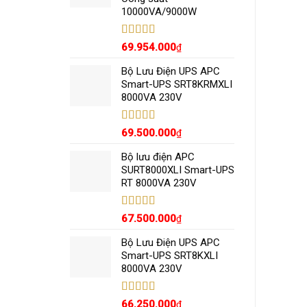
10000VA/9000W
Được xếp
69.954.000
₫
hạng
5.00
5
sao
Bộ Lưu Điện UPS APC
Smart-UPS SRT8KRMXLI
8000VA 230V
Được xếp
69.500.000
₫
hạng
5.00
5
sao
Bộ lưu điện APC
SURT8000XLI Smart-UPS
RT 8000VA 230V
Được xếp
67.500.000
₫
hạng
5.00
5
sao
Bộ Lưu Điện UPS APC
Smart-UPS SRT8KXLI
8000VA 230V
Được xếp
66.250.000
₫