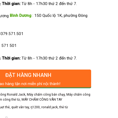
Thời gian:
Từ 8h - 17h30 thứ 2 đến thứ 7.
Bình Dương
: 150 Quốc lộ 1K, phường Đông
0379.571.501
 571 501
Thời gian:
Từ 8h - 17h30 thứ 2 đến thứ 7.
ĐẶT HÀNG NHANH
ao hàng tận nơi miễn phí nội thành!
ông Ronald Jack
,
Máy chấm công bán chạy
,
Máy chấm công
 công thẻ từ
,
MÁY CHẤM CÔNG VÂN TAY
uẹt thẻ
,
quét vân tay
,
rj1200
,
ronald jack
,
thẻ từ