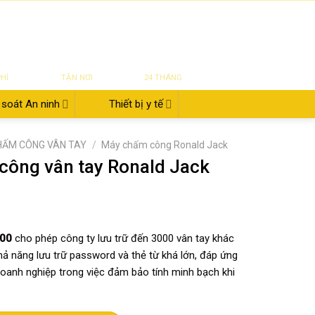
|
|
|
ĐĂNG NHẬP
Tin tức
Giới thiệu
Liên hệ
822.112.342
₫
0
UYỂN
SỬA CHỮA
BẢO HÀNH
PHÍ
TẬN NƠI
24 THÁNG
soát An ninh
Thiết bị y tế
HẤM CÔNG VÂN TAY
/
Máy chấm công Ronald Jack
ông vân tay Ronald Jack
200
cho phép công ty lưu trữ đến 3000 vân tay khác
ả năng lưu trữ password và thẻ từ khá lớn, đáp ứng
oanh nghiệp trong việc đảm bảo tính minh bạch khi