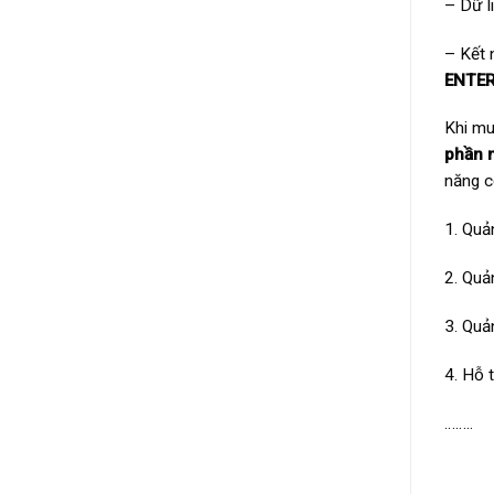
– Dữ l
– Kết 
ENTER
Khi m
phần 
năng c
1. Quả
2. Quản
3. Quả
4. Hỗ 
……..