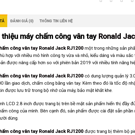
TẢ
ĐÁNH GIÁ (0)
THÔNG TIN LIÊN HỆ
i thiệu máy chấm công vân tay
Ronald Ja
hấm công vân tay Ronald Jack RJ1200
một trong những sản phẩm
phù hợp với nhiều mô hình công ty vừa và nhỏ, kiểu dáng và màu sắc 
bản được nâng cấp hơn so với phiên bản 2019 với nhiều tính năng hiện
hấm công vân tay Ronald Jack RJ1200
có dung lượng quản lý 3.0
0 lần giao dịch, chấm công bằng vân tay. Kèm theo đó là tốc độ n
tin được lưu trữ trong bộ nhớ của máy, bảo mật khắt khe.
nh LCD 2.8 inch được trang bị trên bề mặt sản phẩm hiển thị đầy đủ
chấm công của mình. Bên cạnh đó, sản phẩm được cài đặt sẵn phần m
ười dùng.
hấm công vân tay Ronald Jack RJ1200
được trang bị thêm bộ pin 