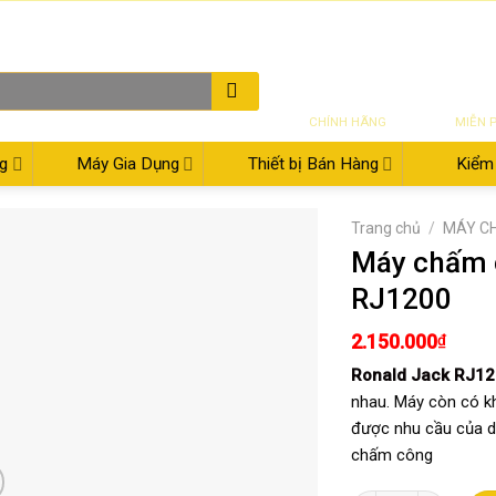
THƯ ĐIỆN TỬ
08:00 - 17:30
02
SẢN PHẨM
VẬN CH
CHÍNH HÃNG
MIỄN 
g
Máy Gia Dụng
Thiết bị Bán Hàng
Kiểm 
Trang chủ
/
MÁY C
Máy chấm c
RJ1200
2.150.000
₫
Ronald Jack RJ1
nhau. Máy còn có kh
được nhu cầu của d
chấm công