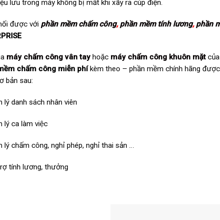
iệu lưu trong máy không bị mất khi xãy ra cúp điện.
nối được với
phần mềm chấm công
,
phần mềm tính lương
,
phần 
PRISE
ua
máy chấm công vân tay
hoặc
máy chấm công khuôn mặt
củ
mềm chấm công miễn phí
kèm theo – phần mềm chính hãng được di
ơ bản sau:
n lý danh sách nhân viên
 lý ca làm việc
n lý chấm công, nghỉ phép, nghỉ thai sản …
trợ tính lương, thưởng