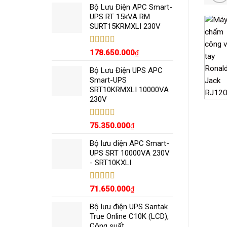
5 sao
Bộ Lưu Điện APC Smart-
UPS RT 15kVA RM
SURT15KRMXLI 230V
Được xếp
178.650.000
₫
hạng
5.00
5
sao
Bộ Lưu Điện UPS APC
Smart-UPS
SRT10KRMXLI 10000VA
230V
Được xếp
75.350.000
₫
hạng
5.00
5
sao
Bộ lưu điện APC Smart-
UPS SRT 10000VA 230V
- SRT10KXLI
Được xếp
71.650.000
₫
hạng
5.00
5
sao
Bộ lưu điện UPS Santak
True Online C10K (LCD),
Công suất