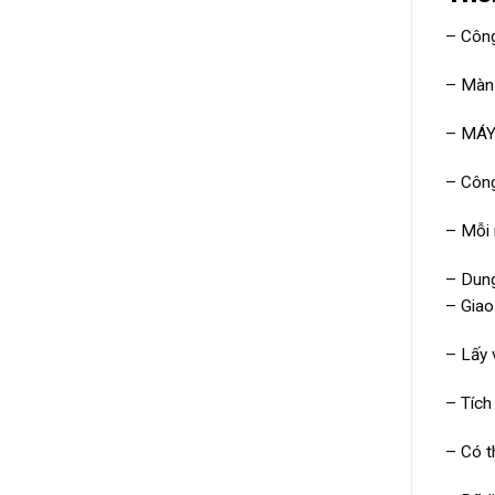
– Công
– Màn 
– MÁY
– Công
– Mỗi 
– Dung
– Giao
– Lấy 
– Tích
– Có t