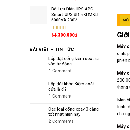
hạng
5.00
5
sao
Bộ Lưu Điện UPS APC
Smart-UPS SRT6KRMXLI
6000VA 230V
MÔ 
Giớ
Được xếp
64.300.000
₫
hạng
4.80
5
sao
Máy c
BÀI VIẾT – TIN TỨC
định, 
Lắp đặt cổng kiểm soát ra
phiên 
vào tự động
1
Comment
Máy c
200.00
Lắp đặt khóa Kiểm soát
thông 
cửa là gì?
1
Comment
Màn hì
trình 
Các loại cổng xoay 3 càng
cho ng
tốt nhất hiện nay
2
Comments
Máy c