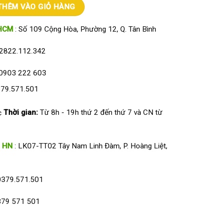
tay Ronald Jack RJ1200 số lượng
THÊM VÀO GIỎ HÀNG
HCM
: Số 109 Cộng Hòa, Phường 12, Q. Tân Bình
2822.112.342
0903 222 603
79.571.501
Thời gian:
Từ 8h - 19h thứ 2 đến thứ 7 và CN từ
HN
: LK07-TT02 Tây Nam Linh Đàm, P. Hoàng Liệt,
0379.571.501
79 571 501