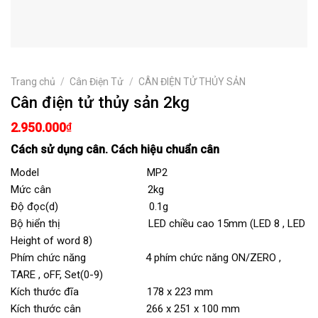
Trang chủ
/
Cân Điện Tử
/
CÂN ĐIỆN TỬ THỦY SẢN
Cân điện tử thủy sản 2kg
2.950.000
₫
Cách sử dụng cân. Cách hiệu chuẩn cân
Model MP2
Mức cân 2kg
Độ đọc(d) 0.1g
Bộ hiển thị LED chiều cao 15mm (LED 8 , LED
Height of word 8)
Phím chức năng 4 phím chức năng ON/ZERO ,
TARE , oFF, Set(0-9)
Kích thước đĩa 178 x 223 mm
Kích thước cân 266 x 251 x 100 mm