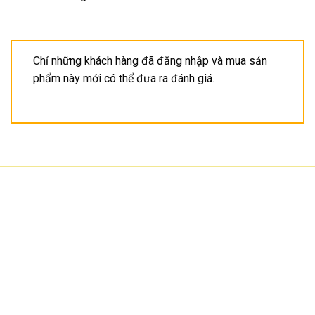
Chỉ những khách hàng đã đăng nhập và mua sản
phẩm này mới có thể đưa ra đánh giá.
CÔNG TY TNHH CÔNG NGHỆ HOA SƠN
GPKD: 0315101308 Sở KHĐT HCM cấp ngày 11/06/2018
Địa chỉ: 56/3 Cầu Xây 2, KP6, P. Tân Phú, TP Thủ Đức, TP HCM
HCM: số 109 Cộng Hòa, Phường 12, Q.Tân Bình
Hà Nội: LK07-TT02 Tây Nam Linh Đàm, P. Hoàng Liệt, Q. Hoàng Mai
Bình Dương: 150 quốc lộ 1K, phường Đông Hòa, TP Dĩ An
Hotline: 02822.112.342 - 0903.222.603