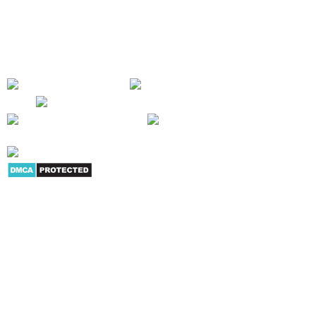
cho người tiêu dùng và doanh nghiệp nhiều sản phẩm dịch vụ có giá trị
trong hoạt động công việc - SỰ HÀI LÒNG CỦA KHÁCH HÀNG LÀ THÀNH
CÔNG CỦA CHÚNG TÔI !
Giới thiệu
|
Danh mục sản
phẩm
|
Youtube
|
G+
|
Skype