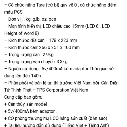
– Có chức năng Tare (trừ bì) quy về 0 , có chức năng đếm
mẫu PCS
– Đơn vị : : kg, g,lb, oz, pcs
– Màn hình hiển thị: LED chiều cao 15mm (LED 8 , LED
Height of word 8)
– Kích thước đĩa cân : 178 x 223 mm
– Kích thước cân: 266 x 251 x 100 mm
– Trọng lượng cân : 2.9kg
– Trọng lượng vận chuyển: 3.3kg
– Nguồn sử dụng : 5v/400mA kèm adaptor Thời gian sử
dụng lên đến 140h
– Phân phối và bán lẻ tại thị trường Việt Nam bởi Cân Điện
Tử Thịnh Phát – TPS Corporation Việt Nam
Cung cấp bao gồm:
+ Cân thủy sản model
+ 5v/400mA kèm adaptor .
+ CO phòng thương mại, CQ hãng sản xuất (bản sao)
+ Tài liệu hướng dẫn sử dụng (Tiếng Việt + Tiếng Anh)