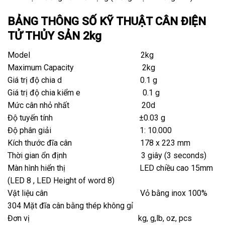
BẢNG THÔNG SỐ KỸ THUẬT CÂN ĐIỆN
TỬ THỦY SẢN 2kg
Model 2kg
Maximum Capacity 2kg
Giá trị độ chia d 0.1 g
Giá trị độ chia kiểm e 0.1 g
Mức cân nhỏ nhất 20d
Độ tuyến tính ±0.03 g
Độ phân giải 1: 10.000
Kích thước đĩa cân 178 x 223 mm
Thời gian ổn định 3 giây (3 seconds)
Màn hình hiển thị LED chiều cao 15mm
(LED 8 , LED Height of word 8)
Vật liệu cân Vỏ bằng inox 100%
304 Mặt đĩa cân bằng thép không gỉ
Đơn vị kg, g,lb, oz, pcs