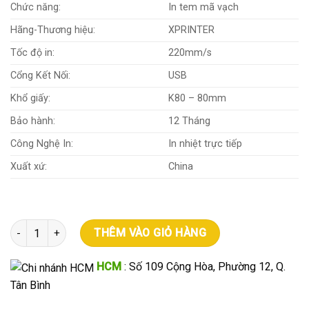
Chức năng:
In tem mã vạch
Hãng-Thương hiệu:
XPRINTER
Tốc độ in:
220mm/s
Cổng Kết Nối:
USB
Khổ giấy:
K80 – 80mm
Bảo hành:
12 Tháng
Công Nghệ In:
In nhiệt trực tiếp
Xuất xứ:
China
Máy in mã vạch 2 tem Xprinter XP 330U số lượng
THÊM VÀO GIỎ HÀNG
HCM
: Số 109 Cộng Hòa, Phường 12, Q.
Tân Bình