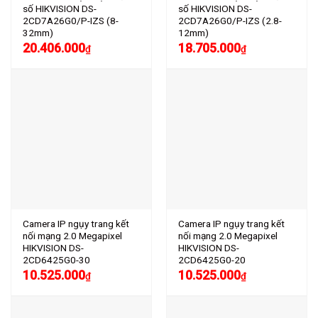
số HIKVISION DS-
số HIKVISION DS-
2CD7A26G0/P-IZS (8-
2CD7A26G0/P-IZS (2.8-
32mm)
12mm)
20.406.000
18.705.000
₫
₫
Camera IP ngụy trang kết
Camera IP ngụy trang kết
nối mạng 2.0 Megapixel
nối mạng 2.0 Megapixel
HIKVISION DS-
HIKVISION DS-
2CD6425G0-30
2CD6425G0-20
10.525.000
10.525.000
₫
₫