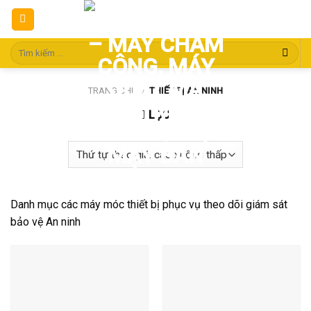
Skip
to
content
Tìm
kiếm:
TRANG CHỦ
/
THIẾT BỊ AN NINH
LỌC
Danh mục các máy móc thiết bị phục vụ theo dõi giám sát
bảo vệ An ninh