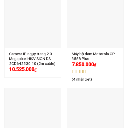
Camera IP ngụy trang 2.0
Máy bộ đàm Motorola GP
Megapixel HIKVISION DS-
3588 Plus
2CD6425G0-10 (2m cable)
7.850.000
₫
10.525.000
₫
Được xếp
(4 nhận xét)
hạng
4.75
5
sao