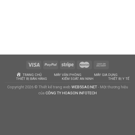
TRANG CHỦ
MÁY VĂN PHÒNG
MÁY GIA DỤNG
THIẾT BỊ BÁN HÀNG
KIỂM SOÁT AN NINH
THIẾT BỊ Y TẾ
Copyright 2026 © Thiết kế trang web
WEB5SAO.NET
- Một thương hiệu
của
CÔNG TY HOASON INFOTECH