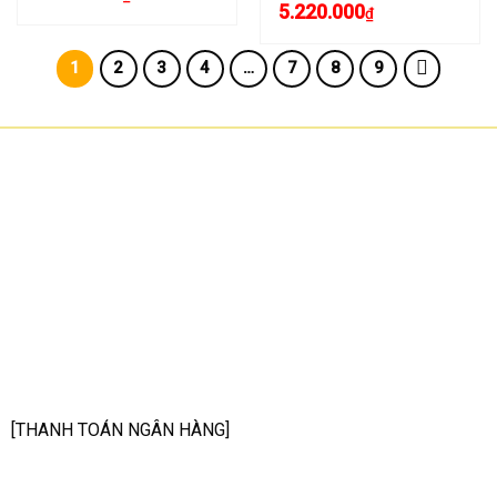
5.220.000
₫
1
2
3
4
…
7
8
9
CÔNG TY TNHH CÔNG NGHỆ HOA SƠN
GPKD: 0315101308 Sở KHĐT HCM cấp ngày 11/06/2018
Địa chỉ: 56/3 Cầu Xây 2, KP6, P. Tân Phú, TP Thủ Đức, TP HCM
HCM: số 109 Cộng Hòa, Phường 12, Q.Tân Bình
Hà Nội: LK07-TT02 Tây Nam Linh Đàm, P. Hoàng Liệt, Q. Hoàng Mai
Bình Dương: 150 quốc lộ 1K, phường Đông Hòa, TP Dĩ An
Hotline: 02822.112.342 - 0903.222.603
Email:
anhtu@hoasonit.com
[THANH TOÁN NGÂN HÀNG]
Tên ngân hàng: NGÂN HÀNG TMCP KỸ THƯƠNG VIỆT NAM
(Techcombank - Chi nhánh Sóng Thần)