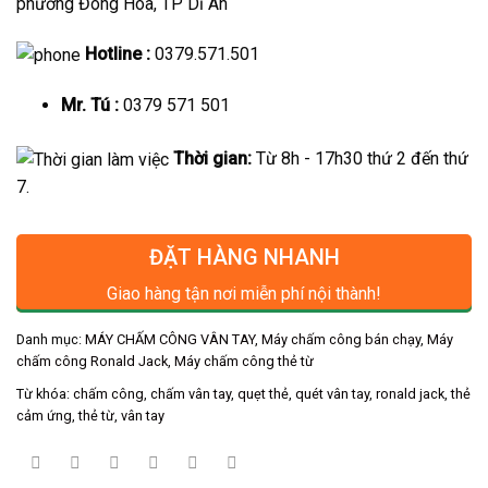
phường Đông Hòa, TP Dĩ An
Hotline :
0379.571.501
Mr. Tú :
0379 571 501
Thời gian:
Từ 8h - 17h30 thứ 2 đến thứ
7.
ĐẶT HÀNG NHANH
Giao hàng tận nơi miễn phí nội thành!
Danh mục:
MÁY CHẤM CÔNG VÂN TAY
,
Máy chấm công bán chạy
,
Máy
chấm công Ronald Jack
,
Máy chấm công thẻ từ
Từ khóa:
chấm công
,
chấm vân tay
,
quẹt thẻ
,
quét vân tay
,
ronald jack
,
thẻ
cảm ứng
,
thẻ từ
,
vân tay