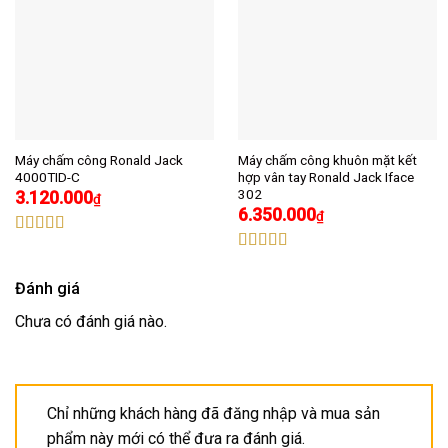
Máy chấm công Ronald Jack
Máy chấm công khuôn mặt kết
4000TID-C
hợp vân tay Ronald Jack Iface
302
3.120.000
₫
6.350.000
₫
Được xếp
hạng
4.91
5
Được xếp
sao
hạng
5.00
5
Đánh giá
sao
Chưa có đánh giá nào.
Chỉ những khách hàng đã đăng nhập và mua sản
phẩm này mới có thể đưa ra đánh giá.