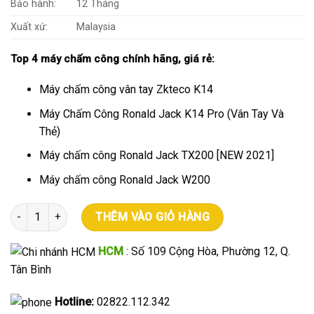
Bảo hành:
12 Tháng
Xuất xứ:
Malaysia
Top 4
máy chấm công
chính hãng, giá rẻ:
Máy chấm công vân tay Zkteco K14
Máy Chấm Công Ronald Jack K14 Pro (Vân Tay Và
Thẻ)
Máy chấm công Ronald Jack TX200 [NEW 2021]
Máy chấm công Ronald Jack W200
Máy chấm công Ronald Jack X938C [NEW 2021] số lượng
THÊM VÀO GIỎ HÀNG
HCM
: Số 109 Cộng Hòa, Phường 12, Q.
Tân Bình
Hotline:
02822.112.342