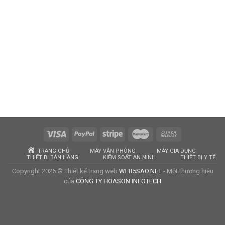
TRANG CHỦ
MÁY VĂN PHÒNG
MÁY GIA DỤNG
THIẾT BỊ BÁN HÀNG
KIỂM SOÁT AN NINH
THIẾT BỊ Y TẾ
Copyright 2026 © Thiết kế trang web
WEB5SAO.NET
- Một thương hiệu
của
CÔNG TY HOASON INFOTECH