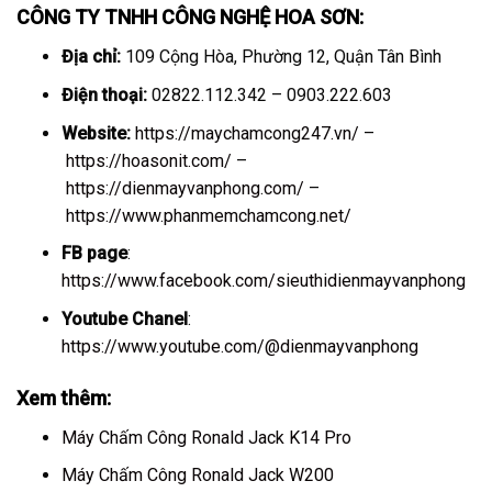
CÔNG TY TNHH CÔNG NGHỆ HOA SƠN:
Địa chỉ:
109 Cộng Hòa, Phường 12, Quận Tân Bình
Điện thoại:
02822.112.342 – 0903.222.603
Website:
https://maychamcong247.vn/
–
https://hoasonit.com/
–
https://dienmayvanphong.com/
–
https://www.phanmemchamcong.net/
FB page
:
https://www.facebook.com/sieuthidienmayvanphong
Youtube Chanel
:
https://www.youtube.com/@dienmayvanphong
Xem thêm:
Máy Chấm Công Ronald Jack K14 Pro
Máy Chấm Công Ronald Jack W200