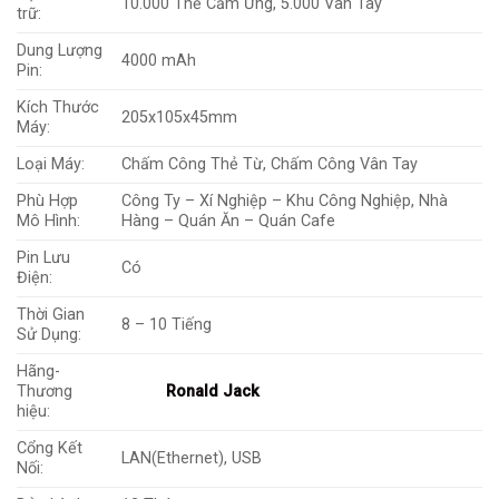
10.000 Thẻ Cảm Ứng, 5.000 Vân Tay
trữ:
Dung Lượng
4000 mAh
Pin:
Kích Thước
205x105x45mm
Máy:
Loại Máy:
Chấm Công Thẻ Từ, Chấm Công Vân Tay
Phù Hợp
Công Ty – Xí Nghiệp – Khu Công Nghiệp, Nhà
Mô Hình:
Hàng – Quán Ăn – Quán Cafe
Pin Lưu
Có
Điện:
Thời Gian
8 – 10 Tiếng
Sử Dụng:
Hãng-
Thương
Ronald Jack
hiệu:
Cổng Kết
LAN(Ethernet), USB
Nối: