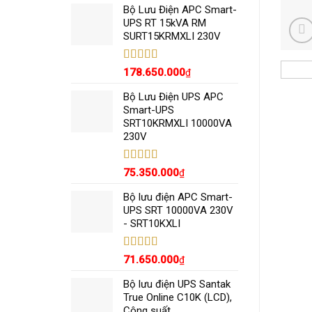
5 sao
Bộ Lưu Điện APC Smart-
UPS RT 15kVA RM
SURT15KRMXLI 230V
Được xếp
178.650.000
₫
hạng
5.00
5
sao
Bộ Lưu Điện UPS APC
Smart-UPS
SRT10KRMXLI 10000VA
230V
Được xếp
75.350.000
₫
hạng
5.00
5
sao
Bộ lưu điện APC Smart-
UPS SRT 10000VA 230V
- SRT10KXLI
Được xếp
71.650.000
₫
hạng
5.00
5
sao
Bộ lưu điện UPS Santak
True Online C10K (LCD),
Công suất