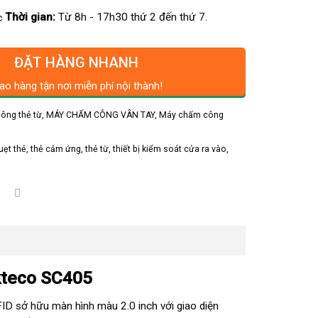
Thời gian:
Từ 8h - 17h30 thứ 2 đến thứ 7.
ĐẶT HÀNG NHANH
ao hàng tận nơi miễn phí nội thành!
ông thẻ từ
,
MÁY CHẤM CÔNG VÂN TAY
,
Máy chấm công
uẹt thẻ
,
thẻ cảm ứng
,
thẻ từ
,
thiết bị kiểm soát cửa ra vào
,
kteco SC405
FID sở hữu màn hình màu 2.0 inch với giao diện