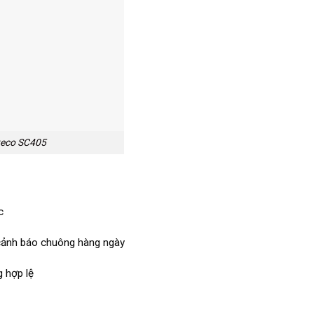
teco SC405
c
 cảnh báo chuông hàng ngày
g hợp lệ