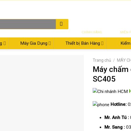
THƯ ĐIỆN TỬ
08:00 - 17:30
02
SẢN PHẨM
VẬN CH
CHÍNH HÃNG
MIỄN 
g
Máy Gia Dụng
Thiết bị Bán Hàng
Kiểm 
Trang chủ
/
MÁY C
Máy chấm 
SC405
Hotline:
0
Mr. Anh Tú :
Mr. Sang :
03