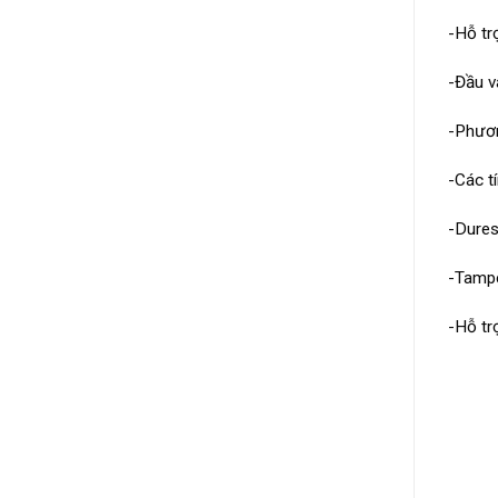
-Hỗ tr
-Đầu v
-Phươn
-Các t
-Dures
-Tampe
-Hỗ tr