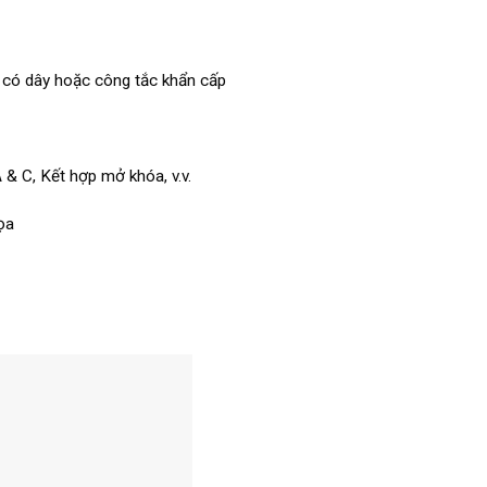
dò có dây hoặc công tắc khẩn cấp
 & C, Kết hợp mở khóa, v.v.
ọa