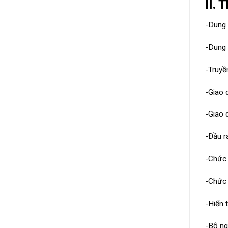
II. 
-Dung 
-Dung 
-Truyề
-Giao 
-Giao 
-Đầu r
-Chức 
-Chức 
-Hiển 
-Bộ n