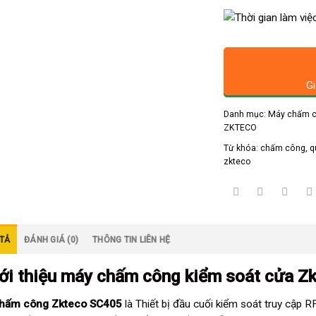
Gi
Danh mục:
Máy chấm c
ZKTECO
Từ khóa:
chấm công
,
q
zkteco
TẢ
ĐÁNH GIÁ (0)
THÔNG TIN LIÊN HỆ
iới thiệu
máy chấm công kiểm soát cửa Z
hấm công Zkteco SC405
là Thiết bị đầu cuối kiểm soát truy cập R