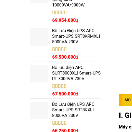
10000VA/9000W
Được xếp
69.954.000
₫
hạng
5.00
5
sao
Bộ Lưu Điện UPS APC
Smart-UPS SRT8KRMXLI
8000VA 230V
Được xếp
69.500.000
₫
hạng
5.00
5
sao
Bộ lưu điện APC
SURT8000XLI Smart-UPS
RT 8000VA 230V
Được xếp
67.500.000
₫
hạng
5.00
5
MÔ 
sao
Bộ Lưu Điện UPS APC
Smart-UPS SRT8KXLI
I. G
8000VA 230V
Máy c
Được xếp
66.250.000
₫