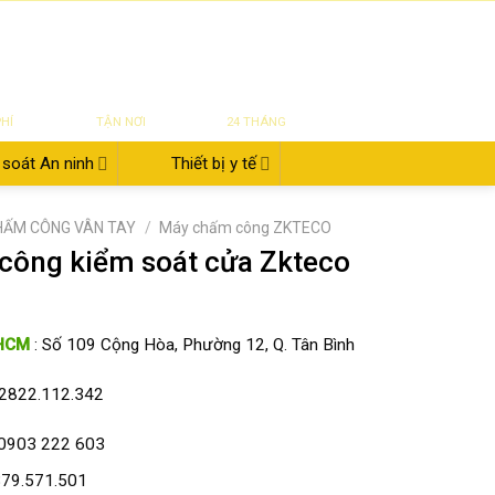
|
|
|
ĐĂNG NHẬP
Tin tức
Giới thiệu
Liên hệ
822.112.342
₫
0
UYỂN
SỬA CHỮA
BẢO HÀNH
PHÍ
TẬN NƠI
24 THÁNG
soát An ninh
Thiết bị y tế
HẤM CÔNG VÂN TAY
/
Máy chấm công ZKTECO
công kiểm soát cửa Zkteco
HCM
: Số 109 Cộng Hòa, Phường 12, Q. Tân Bình
2822.112.342
0903 222 603
79.571.501