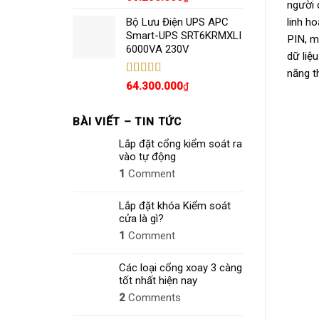
người 
hạng
5.00
5
sao
linh h
Bộ Lưu Điện UPS APC
Smart-UPS SRT6KRMXLI
PIN, m
6000VA 230V
dữ liệ
năng t
Được xếp
64.300.000
₫
hạng
4.80
5
sao
BÀI VIẾT – TIN TỨC
Lắp đặt cổng kiểm soát ra
vào tự động
1
Comment
Lắp đặt khóa Kiểm soát
cửa là gì?
1
Comment
Các loại cổng xoay 3 càng
tốt nhất hiện nay
2
Comments