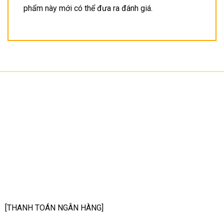
phẩm này mới có thể đưa ra đánh giá.
CÔNG TY TNHH CÔNG NGHỆ HOA SƠN
GPKD: 0315101308 Sở KHĐT HCM cấp ngày 11/06/2018
Địa chỉ: 56/3 Cầu Xây 2, KP6, P. Tân Phú, TP Thủ Đức, TP HCM
HCM: số 109 Cộng Hòa, Phường 12, Q.Tân Bình
Hà Nội: LK07-TT02 Tây Nam Linh Đàm, P. Hoàng Liệt, Q. Hoàng Mai
Bình Dương: 150 quốc lộ 1K, phường Đông Hòa, TP Dĩ An
Hotline: 02822.112.342 - 0903.222.603
Email:
anhtu@hoasonit.com
[THANH TOÁN NGÂN HÀNG]
Tên ngân hàng: NGÂN HÀNG TMCP KỸ THƯƠNG VIỆT NAM