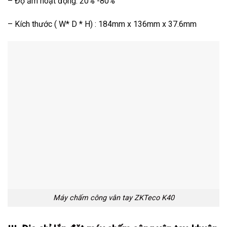
– Độ ẩm hoạt động: 20% -80%
– Kích thước ( W* D * H) : 184mm x 136mm x 37.6mm
Máy chấm công vân tay ZKTeco K40