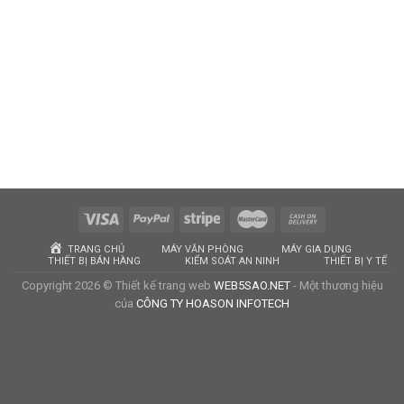
TRANG CHỦ
MÁY VĂN PHÒNG
MÁY GIA DỤNG
THIẾT BỊ BÁN HÀNG
KIỂM SOÁT AN NINH
THIẾT BỊ Y TẾ
Copyright 2026 © Thiết kế trang web
WEB5SAO.NET
- Một thương hiệu
của
CÔNG TY HOASON INFOTECH