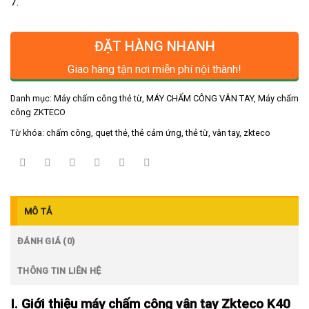
7.
ĐẶT HÀNG NHANH
Giao hàng tận nơi miễn phí nội thành!
Danh mục:
Máy chấm công thẻ từ
,
MÁY CHẤM CÔNG VÂN TAY
,
Máy chấm
công ZKTECO
Từ khóa:
chấm công
,
quẹt thẻ
,
thẻ cảm ứng
,
thẻ từ
,
vân tay
,
zkteco
MÔ TẢ
ĐÁNH GIÁ (0)
THÔNG TIN LIÊN HỆ
I. Giới thiệu
máy chấm công vân tay Zkteco K40