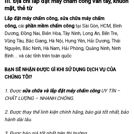
III. Địa chỉ
lắp đặt máy chấm công
vân tay, khuôn
mặt, thẻ từ
Lắp đặt máy chấm công
,
sửa chữa máy chấm
công
,
cài
phần mềm chấm công
tại Sài Gòn, HCM, Bình
Dương, Đồng Nai, Biên Hòa, Tây Ninh, Long An, Bến Tre,
Vũng Tàu, Bắc Giang, Hà Nội, Hưng Yên, Hải Dương, Thái
Nguyên, Bắc Ninh, Hà Nam, Hải Phòng, Quảng Ninh, Ninh
Bình … và các tỉnh trên toàn quốc
BẠN SẼ NHẬN ĐƯỢC GÌ KHI SỬ DỤNG DỊCH VỤ CỦA
CHÚNG TÔI?
1. Được
sửa chữa và lắp đặt máy chấm công
UY TÍN –
CHẤT LƯỢNG – NHANH CHÓNG.
2. Được thay thế linh kiện chính hãng, báo giá tốt nhất, bảo
hành dài lâu.
3. Được báo giá tốt nhất trên thị trường.