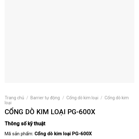
Trang chủ
/
Barrier tự động
/
Cổng dò kim loại
/
Cổng dò kim
loại
CỔNG DÒ KIM LOẠI PG-600X
Thông số kỹ thuật
Mã sản phẩm:
Cổng dò kim loại PG-600X