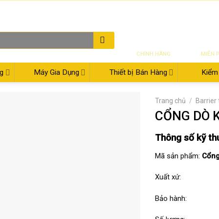
THƯ ĐIỆN TỬ
08:00 - 17:30
02
SẢN PHẨM
VẬN CH
CHÍNH HÃNG
MIỄN 
g
Máy Gia Dụng
Thiết bị Bán Hàng
Kiểm 
Trang chủ
/
Barrier
CỔNG DÒ K
Thông số kỹ th
Mã sản phẩm:
Cổng
Xuất xứ:
Bảo hành: