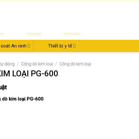
|
|
|
ĐĂNG NHẬP
Tin tức
Giới thiệu
Liên hệ
822.112.342
₫
0
UYỂN
SỬA CHỮA
BẢO HÀNH
PHÍ
TẬN NƠI
24 THÁNG
soát An ninh
Thiết bị y tế
 tự động
/
Cổng dò kim loại
/
Cổng dò kim loại
IM LOẠI PG-600
uật
 dò kim loại PG-600