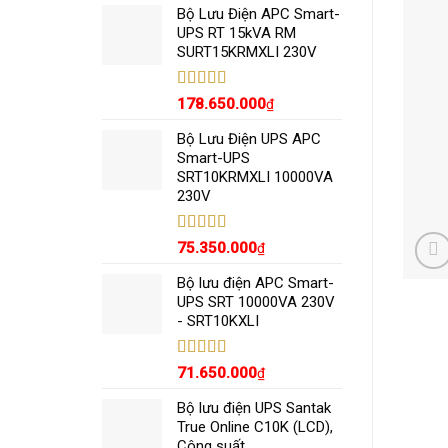
5 sao
Bộ Lưu Điện APC Smart-
UPS RT 15kVA RM
SURT15KRMXLI 230V
Được xếp
178.650.000
₫
hạng
5.00
5
sao
Bộ Lưu Điện UPS APC
Smart-UPS
SRT10KRMXLI 10000VA
230V
Được xếp
75.350.000
₫
hạng
5.00
5
sao
Bộ lưu điện APC Smart-
UPS SRT 10000VA 230V
- SRT10KXLI
Được xếp
71.650.000
₫
hạng
5.00
5
sao
Bộ lưu điện UPS Santak
True Online C10K (LCD),
Công suất