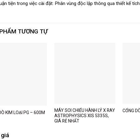
ận tiện trong việc cài đặt: Phân vùng độc lập thông qua thiết kế tích
 PHẨM TƯƠNG TỰ
MÁY SOI CHIẾU HÀNH LÝ X RAY
CỔNG DÒ
Ò KIM LOẠI PG – 600M
ASTROPHYSICS XIS 5335S,
GIÁ RẺ NHẤT
 giá