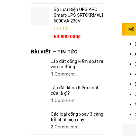
hạng
5.00
5
sao
Bộ Lưu Điện UPS APC
Smart-UPS SRT6KRMXLI
6000VA 230V
MÔ 
Được xếp
64.300.000
₫
hạng
4.80
5
sao
BÀI VIẾT – TIN TỨC
Lắp đặt cổng kiểm soát ra
vào tự động
1
Comment
Lắp đặt khóa Kiểm soát
cửa là gì?
1
Comment
Các loại cổng xoay 3 càng
tốt nhất hiện nay
2
Comments