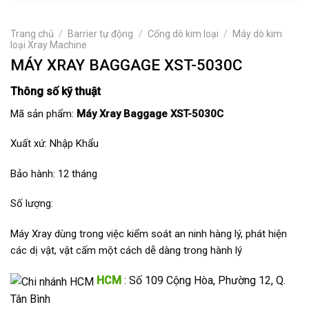
Trang chủ
/
Barrier tự động
/
Cổng dò kim loại
/
Máy dò kim
loại Xray Machine
MÁY XRAY BAGGAGE XST-5030C
Thông số kỹ thuật
Mã sản phẩm:
Máy Xray Baggage XST-5030C
Xuất xứ: Nhập Khẩu
Bảo hành: 12 tháng
Số lượng:
Máy Xray dùng trong việc kiểm soát an ninh hàng lý, phát hiện
các dị vật, vật cấm một cách dễ dàng trong hành lý
HCM
: Số 109 Cộng Hòa, Phường 12, Q.
Tân Bình