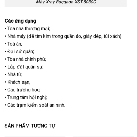
Máy Xray Baggage XST-5030C
Các ứng dụng
• Toa nha thương mại;
• Nhà máy (để tìm kim trong quần áo, giày dép, túi xách)
• Toà án;
• Đại sứ quán;
• Tòa nhà chính phủ;
• Lắp đặt quân sự;
• Nhà tù;
• Khách sạn;
• Các trường học;
• Trung tâm hội nghị;
• Các trạm kiểm soát an ninh.
SẢN PHẨM TƯƠNG TỰ