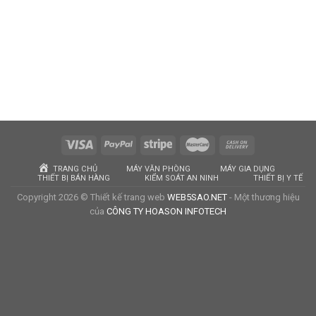
TRANG CHỦ
MÁY VĂN PHÒNG
MÁY GIA DỤNG
THIẾT BỊ BÁN HÀNG
KIỂM SOÁT AN NINH
THIẾT BỊ Y TẾ
Copyright 2026 © Thiết kế trang web
WEB5SAO.NET
- Một thương hiệu
của
CÔNG TY HOASON INFOTECH