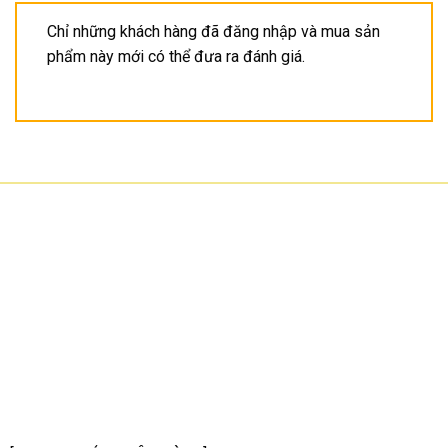
Chỉ những khách hàng đã đăng nhập và mua sản
phẩm này mới có thể đưa ra đánh giá.
CÔNG TY TNHH CÔNG NGHỆ HOA SƠN
GPKD: 0315101308 Sở KHĐT HCM cấp ngày 11/06/2018
Địa chỉ: 56/3 Cầu Xây 2, KP6, P. Tân Phú, TP Thủ Đức, TP HCM
HCM: số 109 Cộng Hòa, Phường 12, Q.Tân Bình
Hà Nội: LK07-TT02 Tây Nam Linh Đàm, P. Hoàng Liệt, Q. Hoàng Mai
Bình Dương: 150 quốc lộ 1K, phường Đông Hòa, TP Dĩ An
Hotline: 02822.112.342 - 0903.222.603
Email:
anhtu@hoasonit.com