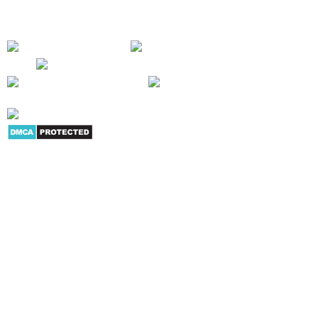
CÔNG CỦA CHÚNG TÔI !
Giới thiệu
|
Danh mục sản
phẩm
|
Youtube
|
G+
|
Skype