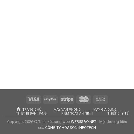
TRANG CHỦ
MÁY VĂN PHÒNG
MÁY GIA DỤNG
THIẾT BỊ BÁN HÀNG
KIỂM SOÁT AN NINH
THIẾT BỊ Y TẾ
Copyright 2026 © Thiết kế trang web
WEB5SAO.NET
- Một thương hiệu
của
CÔNG TY HOASON INFOTECH