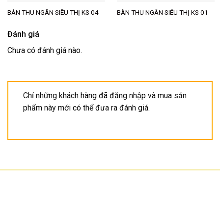
BÀN THU NGÂN SIÊU THỊ KS 04
BÀN THU NGÂN SIÊU THỊ KS 01
Đánh giá
Chưa có đánh giá nào.
Chỉ những khách hàng đã đăng nhập và mua sản
phẩm này mới có thể đưa ra đánh giá.
CÔNG TY TNHH CÔNG NGHỆ HOA SƠN
GPKD: 0315101308 Sở KHĐT HCM cấp ngày 11/06/2018