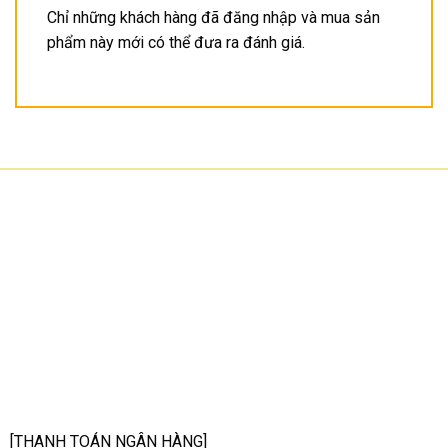
Chỉ những khách hàng đã đăng nhập và mua sản
phẩm này mới có thể đưa ra đánh giá.
CÔNG TY TNHH CÔNG NGHỆ HOA SƠN
GPKD: 0315101308 Sở KHĐT HCM cấp ngày 11/06/2018
Địa chỉ: 56/3 Cầu Xây 2, KP6, P. Tân Phú, TP Thủ Đức, TP HCM
HCM: số 109 Cộng Hòa, Phường 12, Q.Tân Bình
Hà Nội: LK07-TT02 Tây Nam Linh Đàm, P. Hoàng Liệt, Q. Hoàng Mai
Bình Dương: 150 quốc lộ 1K, phường Đông Hòa, TP Dĩ An
Hotline: 02822.112.342 - 0903.222.603
Email:
anhtu@hoasonit.com
[THANH TOÁN NGÂN HÀNG]