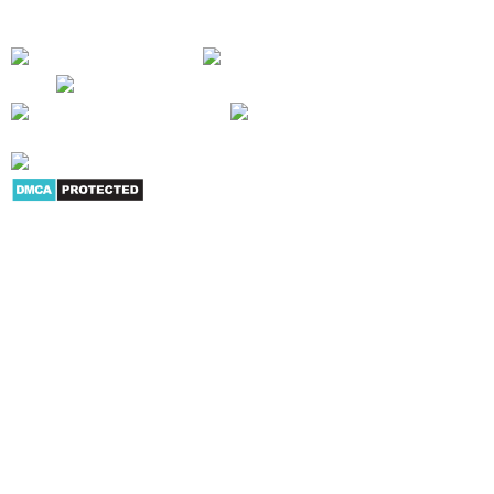
CÔNG CỦA CHÚNG TÔI !
Giới thiệu
|
Danh mục sản
phẩm
|
Youtube
|
G+
|
Skype