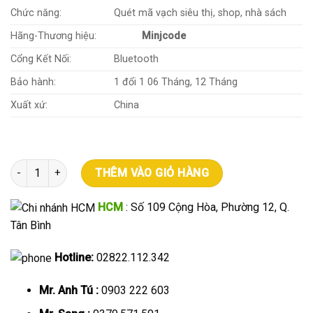
Chức năng:
Quét mã vạch siêu thị, shop, nhà sách
Hãng-Thương hiệu:
Minjcode
Cổng Kết Nối:
Bluetooth
Bảo hành:
1 đổi 1 06 Tháng, 12 Tháng
Xuất xứ:
China
Máy quét mã vạch không dây Bluetooth Minjcode Mj2810 số lượ
THÊM VÀO GIỎ HÀNG
HCM
: Số 109 Cộng Hòa, Phường 12, Q.
Tân Bình
Hotline:
02822.112.342
Mr. Anh Tú :
0903 222 603