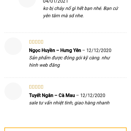
04/01/2021
ko bị cháy nổ gì hết bạn nhé. Bạn cứ
yên tâm mà sd nhe.
Được xếp
Ngọc Huyền – Hưng Yên
–
12/12/2020
hạng
4
5
Sản phẩm được đóng gói kỹ càng. như
sao
hình web đăng
Được xếp
Tuyết Ngân – Cà Mau
–
12/12/2020
hạng
5
5 sao
sale tư vấn nhiệt tình, giao hàng nhanh