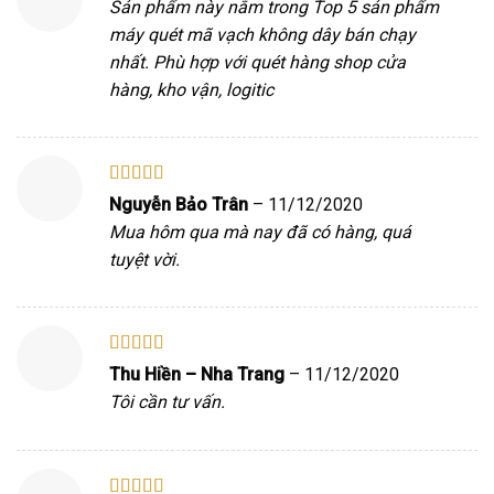
Sản phẩm này nằm trong Top 5 sản phẩm
máy quét mã vạch không dây bán chạy
nhất. Phù hợp với quét hàng shop cửa
hàng, kho vận, logitic
Được xếp
Nguyễn Bảo Trân
–
11/12/2020
hạng
5
5 sao
Mua hôm qua mà nay đã có hàng, quá
tuyệt vời.
Được xếp
Thu Hiền – Nha Trang
–
11/12/2020
hạng
5
5 sao
Tôi cần tư vấn.