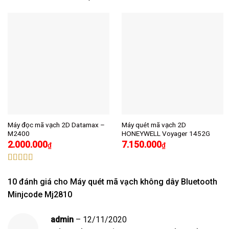
Máy đọc mã vạch 2D Datamax –
Máy quét mã vạch 2D
M2400
HONEYWELL Voyager 1452G
2.000.000
7.150.000
₫
₫
Được xếp
hạng
5.00
5
10 đánh giá cho
Máy quét mã vạch không dây Bluetooth
sao
Minjcode Mj2810
admin
–
12/11/2020