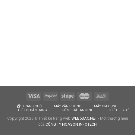
TRANG CHỦ
MÁY VĂN PHÒNG
MÁY GIA DỤNG
THIẾT BỊ BÁN HÀNG
KIỂM SOÁT AN NINH
THIẾT BỊ Y TẾ
Copyright 2026 © Thiết kế trang web
WEB5SAO.NET
- Một thương hiệu
của
CÔNG TY HOASON INFOTECH