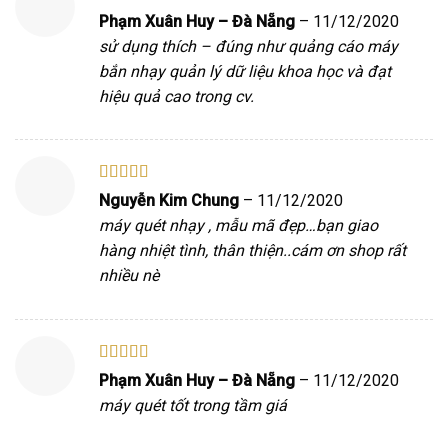
Được xếp
Phạm Xuân Huy – Đà Nẵng
–
11/12/2020
hạng
5
5 sao
sử dụng thích – đúng như quảng cáo máy
bắn nhạy quản lý dữ liệu khoa học và đạt
hiệu quả cao trong cv.
Được xếp
Nguyễn Kim Chung
–
11/12/2020
hạng
5
5 sao
máy quét nhạy , mẫu mã đẹp…bạn giao
hàng nhiệt tình, thân thiện..cám ơn shop rất
nhiều nè
Được xếp
Phạm Xuân Huy – Đà Nẵng
–
11/12/2020
hạng
5
5 sao
máy quét tốt trong tầm giá