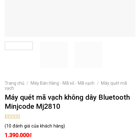
Trang chủ
/
Máy Bán Hàng - Mã số - Mã vạch
/
Máy quét mã
vạch
Máy quét mã vạch không dây Bluetooth
Minjcode Mj2810
4.89
9
trên 5
(
10
đánh giá của khách hàng)
dựa trên
đánh giá
1.390.000
₫