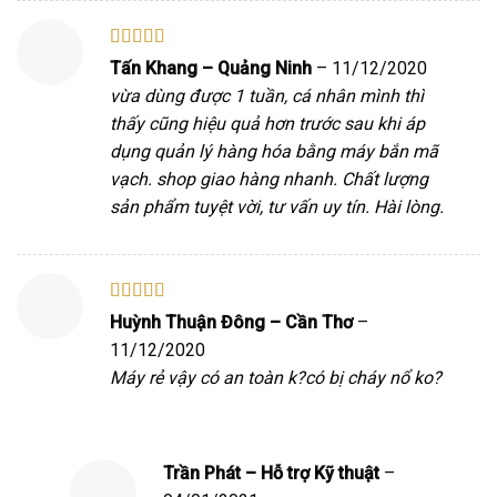
Được xếp
Tấn Khang – Quảng Ninh
–
11/12/2020
hạng
5
5 sao
vừa dùng được 1 tuần, cá nhân mình thì
thấy cũng hiệu quả hơn trước sau khi áp
dụng quản lý hàng hóa bằng máy bắn mã
vạch. shop giao hàng nhanh. Chất lượng
sản phẩm tuyệt vời, tư vấn uy tín. Hài lòng.
Được xếp
Huỳnh Thuận Đông – Cần Thơ
–
hạng
5
5 sao
11/12/2020
Máy rẻ vậy có an toàn k?có bị cháy nổ ko?
Trần Phát – Hỗ trợ Kỹ thuật
–