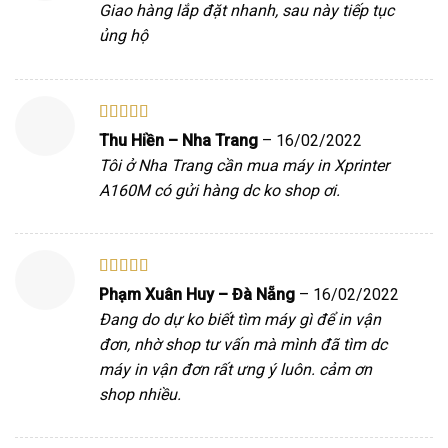
Giao hàng lắp đặt nhanh, sau này tiếp tục
ủng hộ
Được xếp
Thu Hiền – Nha Trang
–
16/02/2022
hạng
5
5 sao
Tôi ở Nha Trang cần mua máy in Xprinter
A160M có gửi hàng dc ko shop ơi.
Được xếp
Phạm Xuân Huy – Đà Nẵng
–
16/02/2022
hạng
5
5 sao
Đang do dự ko biết tìm máy gì để in vận
đơn, nhờ shop tư vấn mà mình đã tìm dc
máy in vận đơn rất ưng ý luôn. cảm ơn
shop nhiều.