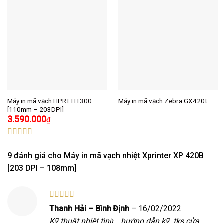
Máy in mã vạch HPRT HT300
Máy in mã vạch Zebra GX420t
[110mm – 203DPI]
3.590.000
₫
Được xếp
hạng
5.00
5
9 đánh giá cho
Máy in mã vạch nhiệt Xprinter XP 420B
sao
[203 DPI – 108mm]
Được xếp
Thanh Hải – Bình Định
–
16/02/2022
hạng
5
5 sao
Kỹ thuật nhiệt tình,.. hướng dẫn kỹ. tks cửa