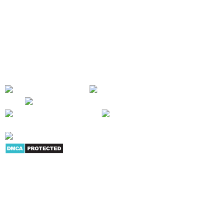
văn phòng nhập khẩu chính hãng. Sản phẩm nổi bật là các dòng máy
chấm công, camera quan sát, thiết bị kiểm soát An ninh, khóa cửa vân
tay, máy chiếu, máy in, máy hủy giấy... Mục tiêu của chúng tôi là cung cấp
cho người tiêu dùng và doanh nghiệp nhiều sản phẩm dịch vụ có giá trị
trong hoạt động công việc - SỰ HÀI LÒNG CỦA KHÁCH HÀNG LÀ THÀNH
CÔNG CỦA CHÚNG TÔI !
Giới thiệu
|
Danh mục sản
phẩm
|
Youtube
|
G+
|
Skype