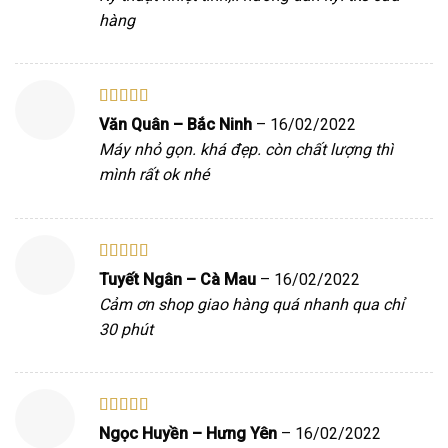
hàng
Được xếp
Văn Quân – Bắc Ninh
–
16/02/2022
hạng
5
5 sao
Máy nhỏ gọn. khá đẹp. còn chất lượng thì
mình rất ok nhé
Được xếp
Tuyết Ngân – Cà Mau
–
16/02/2022
hạng
5
5 sao
Cảm ơn shop giao hàng quá nhanh qua chỉ
30 phút
Được xếp
Ngọc Huyền – Hưng Yên
–
16/02/2022
hạng
5
5 sao