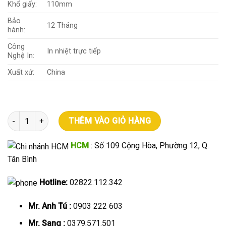
Khổ giấy:
110mm
Bảo
12 Tháng
hành:
Công
In nhiệt trực tiếp
Nghệ In:
Xuất xứ:
China
Máy in mã vạch nhiệt Xprinter XP 420B [203 DPI - 108mm] số lượ
THÊM VÀO GIỎ HÀNG
HCM
: Số 109 Cộng Hòa, Phường 12, Q.
Tân Bình
Hotline:
02822.112.342
Mr. Anh Tú :
0903 222 603
Mr. Sang :
0379.571.501