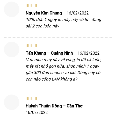
Được xếp
Nguyễn Kim Chung
–
16/02/2022
hạng
5
5 sao
1000 đơn 1 ngày in máy này vô tư . đang
sài 2 con luôn này
Được xếp
Tấn Khang – Quảng Ninh
–
16/02/2022
hạng
5
5 sao
Vừa mua máy này về xong, in rất ok luôn,
máy rất nhỏ gọn nữa. shop mình 1 ngày
gần 300 đơn shopee và tiki. Dòng này có
con nào cổng LAN không ạ?
Được xếp
Huỳnh Thuận Đông – Cần Thơ
–
hạng
5
5 sao
16/02/2022