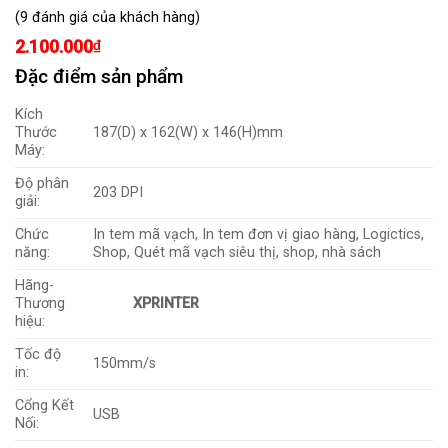
5.00
9
trên 5
(
9
đánh giá của khách hàng)
dựa trên
đánh giá
2.100.000
₫
Đặc điểm sản phẩm
Kích
Thước
187(D) x 162(W) x 146(H)mm
Máy:
Độ phân
203 DPI
giải:
Chức
In tem mã vạch, In tem đơn vị giao hàng, Logictics,
năng:
Shop, Quét mã vạch siêu thị, shop, nhà sách
Hãng-
Thương
XPRINTER
hiệu:
Tốc độ
150mm/s
in:
Cổng Kết
USB
Nối: