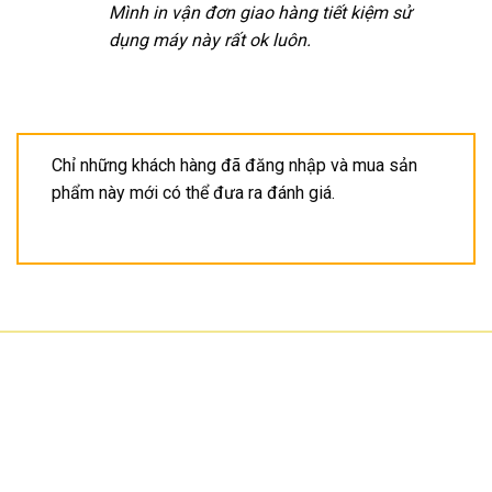
Mình in vận đơn giao hàng tiết kiệm sử
dụng máy này rất ok luôn.
Chỉ những khách hàng đã đăng nhập và mua sản
phẩm này mới có thể đưa ra đánh giá.
CÔNG TY TNHH CÔNG NGHỆ HOA SƠN
GPKD: 0315101308 Sở KHĐT HCM cấp ngày 11/06/2018
Địa chỉ: 56/3 Cầu Xây 2, KP6, P. Tân Phú, TP Thủ Đức, TP HCM
HCM: số 109 Cộng Hòa, Phường 12, Q.Tân Bình