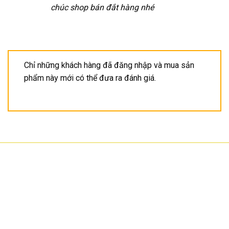
chúc shop bán đắt hàng nhé
Chỉ những khách hàng đã đăng nhập và mua sản
phẩm này mới có thể đưa ra đánh giá.
CÔNG TY TNHH CÔNG NGHỆ HOA SƠN
GPKD: 0315101308 Sở KHĐT HCM cấp ngày 11/06/2018
Địa chỉ: 56/3 Cầu Xây 2, KP6, P. Tân Phú, TP Thủ Đức, TP HCM
HCM: số 109 Cộng Hòa, Phường 12, Q.Tân Bình
Hà Nội: LK07-TT02 Tây Nam Linh Đàm, P. Hoàng Liệt, Q. Hoàng Mai