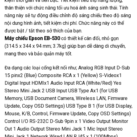
kiệm thời gian và tiền bạc. Tiết kiệm tiêu thụ năng lượng,
thân thiện với chức năng tối ưu hoá ánh sáng sinh thái. Tính
năng này sẽ tự động điều chỉnh độ sáng chiếu theo độ sáng
nội dung hình ảnh, tiết kiệm chi phí. Chức năng này có thể
được bật / tắt theo sở thích của bạn.
Máy chiếu Epson EB-530
có thiết kế cân đối, nhỏ gọn
(314.5 x 344 x 94 mm; 3.7kg) giúp bạn dễ dàng di chuyển,
mang theo và bảo quản máy tốt.
Đa dạng các loại cổng kết nối như; Analog RGB Input D-Sub
15 pinx2 (Blue) Composite RCA x 1 (Yellow) S-Videox1
Digital Input HDMIx1 Audio Input RCA (White/Red) Yes
Stereo Mini Jack 2 USB Input USB Type Ax1 (for USB
Memory, USB Document Camera, Wireless LAN, Firmware
Update, Copy OSD Settings) USB Type B 1 (for USB Display,
Mouse, K/B, Control, Firmware Update, Copy OSD Settings)
Control I/O RS-232C D-Sub 9pin x 1 Video Output Monitor
Out 1 Audio Output Stereo Mini Jack 1 Mic Input Stereo
Mini Jack 1 Network Wired LAN RJ45 x 1 (100Mbps)