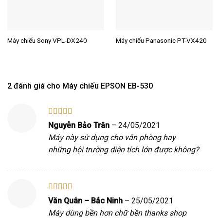
Máy chiếu Sony VPL-DX240
Máy chiếu Panasonic PT-VX420
2 đánh giá cho
Máy chiếu EPSON EB-530
Được xếp
Nguyễn Bảo Trân
–
24/05/2021
hạng
5
5 sao
Máy này sử dụng cho văn phòng hay
những hội trường diện tích lớn được không?
Được xếp
Văn Quân – Bắc Ninh
–
25/05/2021
hạng
5
5 sao
Máy dùng bền hơn chữ bền thanks shop