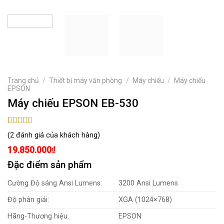
Trang chủ
/
Thiết bị máy văn phòng
/
Máy chiếu
/
Máy chiếu
EPSON
Máy chiếu EPSON EB-530
5.00
2
trên 5
(
2
đánh giá của khách hàng)
dựa trên
đánh giá
19.850.000
₫
Đặc điểm sản phẩm
Cường Độ sáng Ansi Lumens:
3200 Ansi Lumens
Độ phân giải:
XGA (1024×768)
Hãng-Thương hiệu:
EPSON