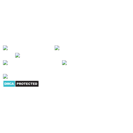
chấm công, camera quan sát, thiết bị kiểm soát An ninh, khóa cửa vân
tay, máy chiếu, máy in, máy hủy giấy... Mục tiêu của chúng tôi là cung cấp
cho người tiêu dùng và doanh nghiệp nhiều sản phẩm dịch vụ có giá trị
trong hoạt động công việc - SỰ HÀI LÒNG CỦA KHÁCH HÀNG LÀ THÀNH
CÔNG CỦA CHÚNG TÔI !
Giới thiệu
|
Danh mục sản
phẩm
|
Youtube
|
G+
|
Skype