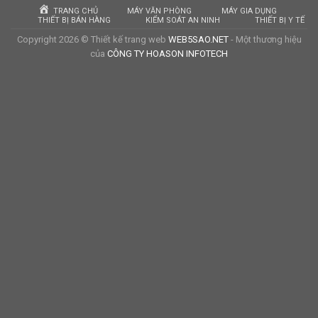
TRANG CHỦ
MÁY VĂN PHÒNG
MÁY GIA DỤNG
THIẾT BỊ BÁN HÀNG
KIỂM SOÁT AN NINH
THIẾT BỊ Y TẾ
Copyright 2026 © Thiết kế trang web
WEB5SAO.NET
- Một thương hiệu
của
CÔNG TY HOASON INFOTECH