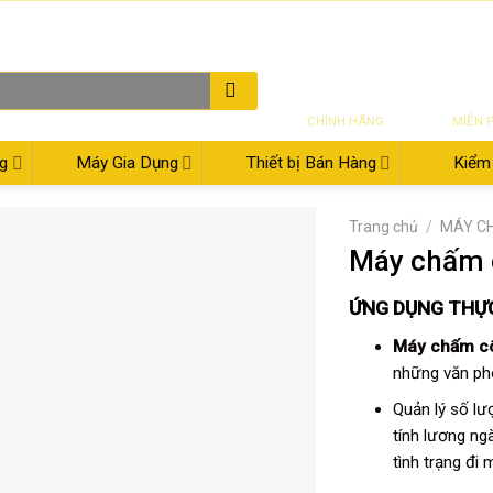
THƯ ĐIỆN TỬ
08:00 - 17:30
02
SẢN PHẨM
VẬN CH
CHÍNH HÃNG
MIỄN 
g
Máy Gia Dụng
Thiết bị Bán Hàng
Kiểm 
Trang chủ
/
MÁY C
Máy chấm 
ỨNG DỤNG THỰ
Máy chấm c
những văn phò
Quản lý số lư
tính lương ng
tình trạng đi