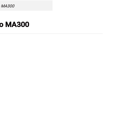
o MA300
co MA300