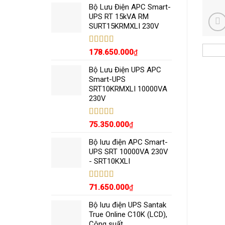
5 sao
Bộ Lưu Điện APC Smart-
UPS RT 15kVA RM
SURT15KRMXLI 230V
Được xếp
178.650.000
₫
hạng
5.00
5
sao
Bộ Lưu Điện UPS APC
Smart-UPS
SRT10KRMXLI 10000VA
230V
Được xếp
75.350.000
₫
hạng
5.00
5
sao
Bộ lưu điện APC Smart-
UPS SRT 10000VA 230V
- SRT10KXLI
Được xếp
71.650.000
₫
hạng
5.00
5
sao
Bộ lưu điện UPS Santak
True Online C10K (LCD),
Công suất