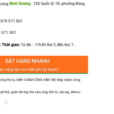
Bình Dương
: 150 Quốc lộ 1K, phường Đông
0379.571.501
 571 501
Thời gian:
Từ 8h - 17h30 thứ 2 đến thứ 7.
ĐẶT HÀNG NHANH
ao hàng tận nơi miễn phí nội thành!
ông thẻ từ
,
MÁY CHẤM CÔNG VÂN TAY
,
Máy chấm công
uẹt thẻ
,
quét vân tay
,
thẻ cảm ứng
,
thẻ từ
,
vân tay
,
zkteco