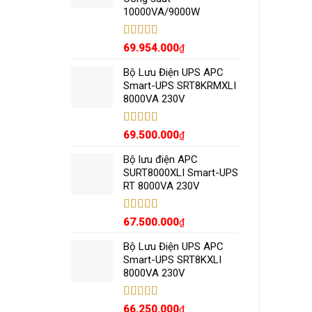
10000VA/9000W
Được xếp
69.954.000
₫
hạng
5.00
5
sao
Bộ Lưu Điện UPS APC
Smart-UPS SRT8KRMXLI
8000VA 230V
Được xếp
69.500.000
₫
hạng
5.00
5
sao
Bộ lưu điện APC
SURT8000XLI Smart-UPS
RT 8000VA 230V
Được xếp
67.500.000
₫
hạng
5.00
5
sao
Bộ Lưu Điện UPS APC
Smart-UPS SRT8KXLI
8000VA 230V
Được xếp
66.250.000
₫