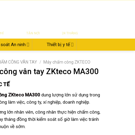
|
|
|
ĐĂNG NHẬP
Tin tức
Giới thiệu
Liên hệ
822.112.342
₫
0
UYỂN
SỬA CHỮA
BẢO HÀNH
PHÍ
TẬN NƠI
24 THÁNG
soát An ninh
Thiết bị y tế
HẤM CÔNG VÂN TAY
/
Máy chấm công ZKTECO
công vân tay ZKteco MA300
C TẾ
ông ZKteco MA300
dung lượng lớn sử dụng trong
ng làm việc, công ty, xí nghiệp, doanh nghiệp.
ợng lớn nhân viên, công nhân thực hiện chấm công,
ày tháng đồng thời kiểm soát số giờ làm việc tránh
 muộn về sớm.