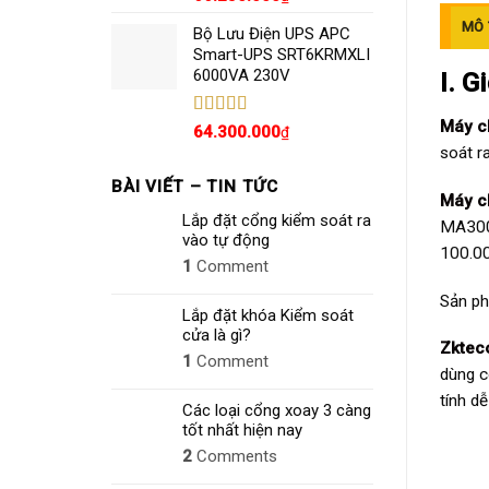
hạng
5.00
5
sao
MÔ 
Bộ Lưu Điện UPS APC
Smart-UPS SRT6KRMXLI
6000VA 230V
I. G
Máy c
Được xếp
64.300.000
₫
hạng
4.80
5
soát r
sao
BÀI VIẾT – TIN TỨC
Máy c
Lắp đặt cổng kiểm soát ra
MA300 
vào tự động
100.00
1
Comment
Sản ph
Lắp đặt khóa Kiểm soát
cửa là gì?
Zktec
1
Comment
dùng c
tính dễ
Các loại cổng xoay 3 càng
tốt nhất hiện nay
2
Comments