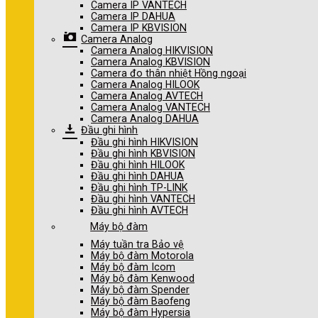
Camera IP VANTECH
Camera IP DAHUA
Camera IP KBVISION
Camera Analog
Camera Analog HIKVISION
Camera Analog KBVISION
Camera đo thân nhiệt Hồng ngoại
Camera Analog HILOOK
Camera Analog AVTECH
Camera Analog VANTECH
Camera Analog DAHUA
Đầu ghi hình
Đầu ghi hình HIKVISION
Đầu ghi hình KBVISION
Đầu ghi hình HILOOK
Đầu ghi hình DAHUA
Đầu ghi hình TP-LINK
Đầu ghi hình VANTECH
Đầu ghi hình AVTECH
Máy bộ đàm
Máy tuần tra Bảo vệ
Máy bộ đàm Motorola
Máy bộ đàm Icom
Máy bộ đàm Kenwood
Máy bộ đàm Spender
Máy bộ đàm Baofeng
Máy bộ đàm Hypersia