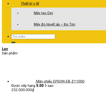
Thiết bị y tế
Máy tạo Oxy
Máy đo Huyết áp – Đo Tim
Tìm
kiếm:
Lọc
Sản phẩm
Máy chiếu EPSON EB-Z11000
Được xếp hạng
5.00
5 sao
252.000.000
₫