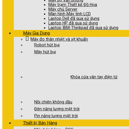
Máy bộ Văn phòng
Máy trạm Thiết kế Đồ Họa
Máy chủ Server
Màn hình Máy tính LCD
Laptop Dell đã qua sử dụng
Laptop HP đã qua sử dụng
Laptop IBM-Thinkpad đã qua sử dụng
Máy Gia Dụng
Máy đo thân nhiệt và xịt khuẩn
Robot hút bụi
Máy hút bụi
Khóa cửa vân tay điện tử
Nồi chiên không dầu
Đèn năng lượng mặt trời
Pin năng lượng mặt trời
Thiết bị Bán Hàng