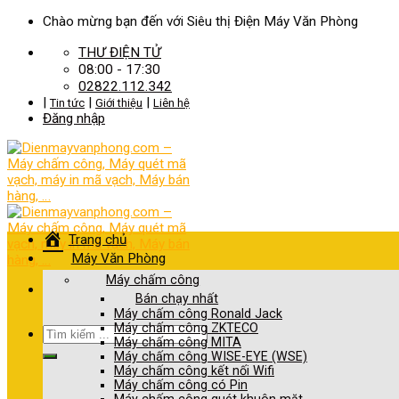
Skip
Chào mừng bạn đến với Siêu thị Điện Máy Văn Phòng
to
THƯ ĐIỆN TỬ
content
08:00 - 17:30
02822.112.342
|
|
|
Tin tức
Giới thiệu
Liên hệ
Đăng nhập
Trang chủ
Máy Văn Phòng
Máy chấm công
Bán chạy nhất
Máy chấm công Ronald Jack
Máy chấm công ZKTECO
Tìm
Máy chấm công MITA
kiếm:
Máy chấm công WISE-EYE (WSE)
Máy chấm công kết nối Wifi
Máy chấm công có Pin