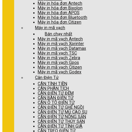
Máy in hóa đơn Antech
Máy in hóa đơn Bixolon
Máy in hóa đơn APOS
Máy in hóa đơn Bluetooth
Máy in hóa đơn Citizen
Máy in mã vạch
Bán chạy nhất
Máy in mã vạch Antech
Máy in mã vạch Xprinter
Máy in mã vạch Datamax
Máy in mã vạch TSC
Máy in mã vạch Zebra
Máy in mã vạch Gpos
Máy in mã vạch Citizen
Máy in mã vạch Godex
Cân Điện Tử
CÂN TÍNH TIỀN
CÂN PHÂN TÍCH
CÂN ĐIỆN TỬ ĐẾM
CÂN BÀN ĐIỆN TỬ
CÂN Ô TÔ ĐIỆN TỬ
CÂN ĐIỆN TỬ GHẾ NGỒI
CÂN ĐIỆN TỬ MỦ CAO SU
CÂN ĐIỆN TỬ NÔNG SẢN
CÂN ĐIỆN TỬ THỦY SẢN
CÂN ĐIỆN TỬ TÍNH GIÁ
CÂN TREO ĐIỆN TỬ