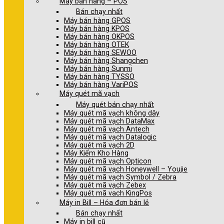
Máy bán hàng – POS
Bán chạy nhất
Máy bán hàng GPOS
Máy bán hàng KPOS
Máy bán hàng OKPOS
Máy bán hàng OTEK
Máy bán hàng SEWOO
Máy bán hàng Shangchen
Máy bán hàng Sunmi
Máy bán hàng TYSSO
Máy bán hàng VariPOS
Máy quét mã vạch
Máy quét bán chạy nhất
Máy quét mã vạch không dây
Máy quét mã vạch DataMax
Máy quét mã vạch Antech
Máy quét mã vạch Datalogic
Máy quét mã vạch 2D
Máy Kiểm Kho Hàng
Máy quét mã vạch Opticon
Máy quét mã vạch Honeywell – Youjie
Máy quét mã vạch Symbol / Zebra
Máy quét mã vạch Zebex
Máy quét mã vach KingPos
Máy in Bill – Hóa đơn bán lẻ
Bán chạy nhất
Máy in bill cũ