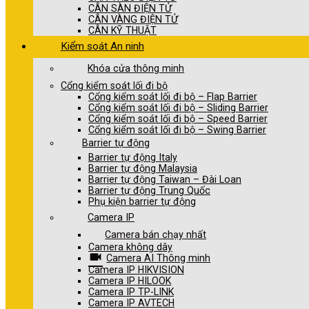
CÂN SÀN ĐIỆN TỬ
CÂN VÀNG ĐIỆN TỬ
CÂN KỸ THUẬT
Kiểm soát An ninh
Khóa cửa thông minh
Cổng kiểm soát lối đi bộ
Cổng kiểm soát lối đi bộ – Flap Barrier
Cổng kiểm soát lối đi bộ – Sliding Barrier
Cổng kiểm soát lối đi bộ – Speed Barrier
Cổng kiểm soát lối đi bộ – Swing Barrier
Barrier tự động
Barrier tự động Italy
Barrier tự động Malaysia
Barrier tự động Taiwan – Đài Loan
Barrier tự động Trung Quốc
Phụ kiện barrier tự động
Camera IP
Camera bán chạy nhất
Camera không dây
Camera AI Thông minh
Camera IP HIKVISION
Camera IP HILOOK
Camera IP TP-LINK
Camera IP AVTECH