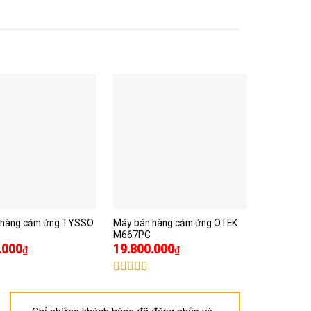
 hàng cảm ứng TYSSO
Máy bán hàng cảm ứng OTEK
Máy bán h
M667PC
i9000
.000
19.800.000
₫
₫
Được xếp
hạng
5.00
p
Được xếp
sao
00
5
hạng
5.00
5
sao