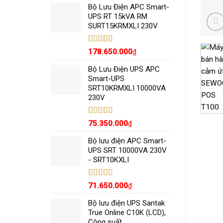
5 sao
Bộ Lưu Điện APC Smart-
UPS RT 15kVA RM
SURT15KRMXLI 230V
Được xếp
178.650.000
₫
hạng
5.00
5
sao
Bộ Lưu Điện UPS APC
Smart-UPS
SRT10KRMXLI 10000VA
230V
Được xếp
75.350.000
₫
hạng
5.00
5
sao
Bộ lưu điện APC Smart-
UPS SRT 10000VA 230V
- SRT10KXLI
Được xếp
71.650.000
₫
hạng
5.00
5
sao
Bộ lưu điện UPS Santak
True Online C10K (LCD),
Công suất