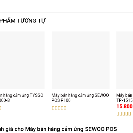
 PHẨM TƯƠNG TỰ
n hàng cảm ứng TYSSO
Máy bán hàng cảm ứng SEWOO
Máy bán
000-B
POS P100
TP-1515
15.800
xếp
Được xếp
.00
5
hạng
5.00
5
Được xế
sao
hạng
5.
nh giá cho
Máy bán hàng cảm ứng SEWOO POS
sao