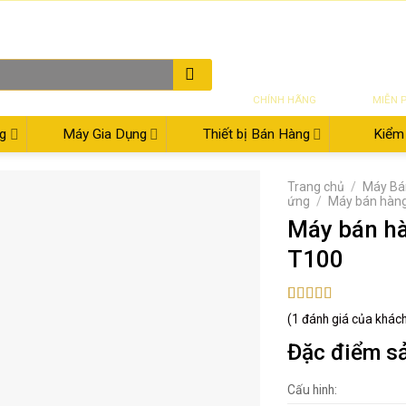
THƯ ĐIỆN TỬ
08:00 - 17:30
02
SẢN PHẨM
VẬN CH
CHÍNH HÃNG
MIỄN 
g
Máy Gia Dụng
Thiết bị Bán Hàng
Kiểm 
Trang chủ
/
Máy Bá
ứng
/
Máy bán hà
Máy bán h
T100
3.00
1
(
1
đánh giá của khác
trên 5
dựa
Đặc điểm s
trên
đánh
giá
Cấu hinh: