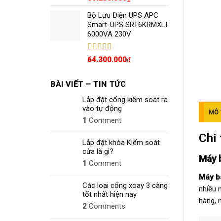
hạng
5.00
5
sao
Bộ Lưu Điện UPS APC
Smart-UPS SRT6KRMXLI
6000VA 230V
Được xếp
64.300.000
₫
hạng
4.80
5
sao
BÀI VIẾT – TIN TỨC
Lắp đặt cổng kiểm soát ra
vào tự động
MÔ 
1
Comment
Chi 
Lắp đặt khóa Kiểm soát
cửa là gì?
Máy 
1
Comment
Máy b
Các loại cổng xoay 3 càng
nhiều 
tốt nhất hiện nay
hàng, n
2
Comments