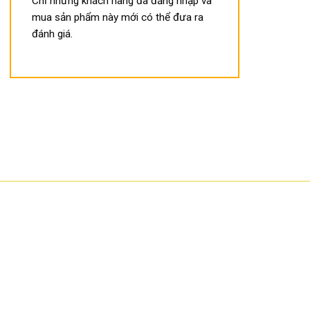
Chỉ những khách hàng đã đăng nhập và
mua sản phẩm này mới có thể đưa ra
đánh giá.
 .COM là thương hiệu trực tuyến hơn 10 năm của Công ty
 Sơn, chuyên phân phối hàng điện tử máy văn phòng nhập
ản phẩm nổi bật là các dòng máy chấm công, camera quan
oát An ninh, khóa cửa vân tay, máy chiếu, máy in, máy hủy
 chúng tôi là cung cấp cho người tiêu dùng và doanh nghiệp