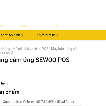
|
|
|
ĐĂNG NHẬP
Tin tức
Giới thiệu
Liên hệ
822.112.342
₫
0
UYỂN
SỬA CHỮA
BẢO HÀNH
PHÍ
TẬN NƠI
24 THÁNG
soát An ninh
Thiết bị y tế
n Hàng - Mã số - Mã vạch
/
POS - Máy bán hàng cảm
ng SEWOO
àng cảm ứng SEWOO POS
h hàng)
ản phẩm
Onboard Intel Celeron 1037U 1.8GHz (Dual Core)