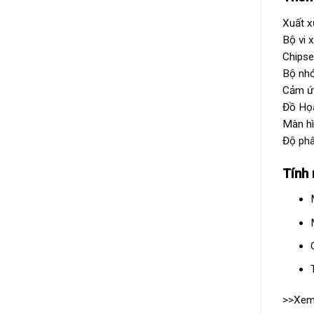
Xuất 
Bộ vi 
Chips
Bộ nh
Cảm ứ
Đồ Họ
Màn hì
Độ ph
Tính 
>>Xem