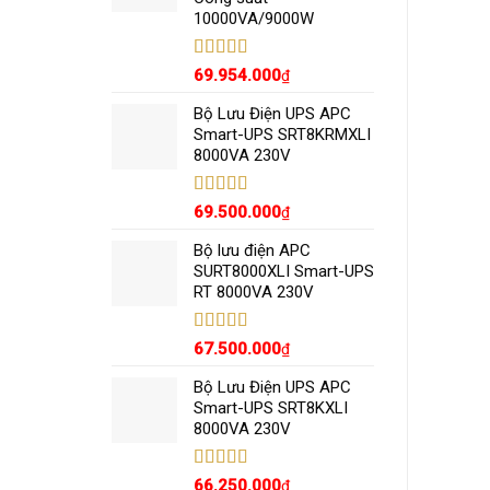
10000VA/9000W
Được xếp
69.954.000
₫
hạng
5.00
5
sao
Bộ Lưu Điện UPS APC
Smart-UPS SRT8KRMXLI
8000VA 230V
Được xếp
69.500.000
₫
hạng
5.00
5
sao
Bộ lưu điện APC
SURT8000XLI Smart-UPS
RT 8000VA 230V
Được xếp
67.500.000
₫
hạng
5.00
5
sao
Bộ Lưu Điện UPS APC
Smart-UPS SRT8KXLI
8000VA 230V
Được xếp
66.250.000
₫