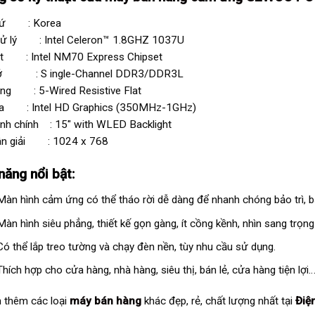
xứ : Korea
xử lý : Intel Celeron™ 1.8GHZ 1037U
et : Intel NM70 Express Chipset
ớ : S ingle-Channel DDR3/DDR3L
ng : 5-Wired Resistive Flat
a : Intel HD Graphics (350MHz-1GHz)
nh chính : 15″ with WLED Backlight
ân giải : 1024 x 768
năng nổi bật:
Màn hình cảm ứng có thể tháo rời dễ dàng để nhanh chóng bảo trì, 
Màn hình siêu phẳng, thiết kế gọn gàng, ít cồng kềnh, nhìn sang trọng 
Có thể lắp treo tường và chạy đèn nền, tùy nhu cầu sử dụng.
Thích hợp cho cửa hàng, nhà hàng, siêu thị, bán lẻ, cửa hàng tiện lợi
 thêm các loại
máy bán hàng
khác đẹp, rẻ, chất lượng nhất tại
Điệ