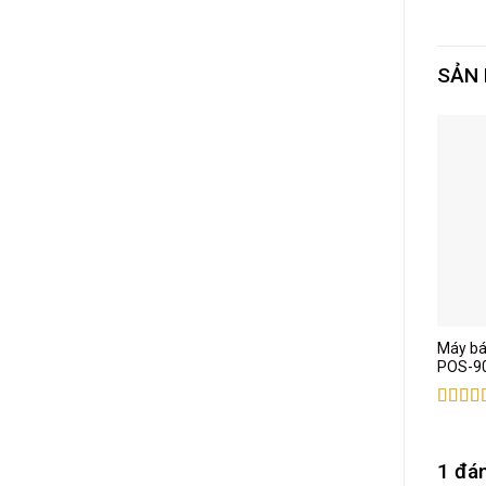
SẢN
Máy bá
POS-9
Được 
hạng
5
sao
1 đá