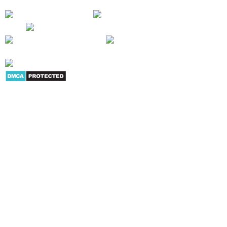
Giới thiệu
|
Danh mục sản
phẩm
|
Youtube
|
G+
|
Skype