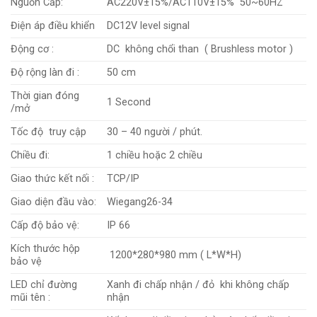
Nguồn Cấp:
AC220V±15%/AC110V±15% 50~60HZ
Điện áp điều khiển
DC12V level signal
Động cơ :
DC không chổi than ( Brushless motor )
Độ rộng làn đi :
50 cm
Thời gian đóng
1 Second
/mở
Tốc độ truy cập
30 – 40 người / phút.
Chiều đi:
1 chiều hoặc 2 chiều
Giao thức kết nối :
TCP/IP
Giao diện đầu vào:
Wiegang26-34
Cấp độ bảo vệ:
IP 66
Kích thước hộp
1200*280*980 mm ( L*W*H)
bảo vệ
LED chỉ đường
Xanh đi chấp nhận / đỏ khi không chấp
mũi tên :
nhận