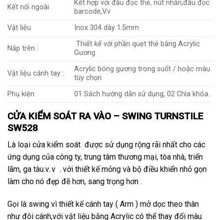
Kết hợp với đầu đọc thẻ, nút nhấn,đầu đọc
Kết nối ngoài
barcode,V.v
Vật liệu
Inox 304 dày 1.5mm
Thiết kế với phần quẹt thẻ bằng Acrylic
Nắp trên :
Gương
Acrylic bóng gương trong suốt / hoặc màu
Vật liệu cánh tay :
tùy chọn
Phụ kiện
01 Sách hướng dẫn sử dụng, 02 Chìa khóa.
CỬA KIỂM SOÁT RA VÀO – SWING TURNSTILE
SW528
Là loại cửa kiểm soát được sử dụng rộng rãi nhất cho các
ứng dụng của công ty, trung tâm thương mại, tòa nhà, triển
lãm, ga tàu.v..v . với thiết kế mỏng và bộ điều khiển nhỏ gọn
làm cho nó đẹp đẽ hơn, sang trọng hơn .
Gọi là swing vì thiết kế cánh tay ( Arm ) mở dọc theo thân
như đôi cánh,với vật liệu bằng Acrylic có thể thay đổi màu