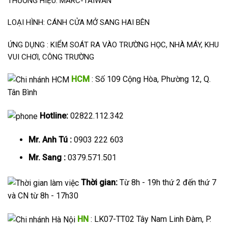
THƯƠNG HIỆU: MARC-TAIWAN
LOẠI HÌNH: CÁNH CỬA MỞ SANG HAI BÊN
ỨNG DỤNG : KIỂM SOÁT RA VÀO TRƯỜNG HỌC, NHÀ MÁY, KHU
VUI CHƠI, CÔNG TRƯỜNG
HCM
: Số 109 Cộng Hòa, Phường 12, Q.
Tân Bình
Hotline:
02822.112.342
Mr. Anh Tú :
0903 222 603
Mr. Sang :
0379.571.501
Thời gian:
Từ 8h - 19h thứ 2 đến thứ 7
và CN từ 8h - 17h30
HN
: LK07-TT02 Tây Nam Linh Đàm, P.