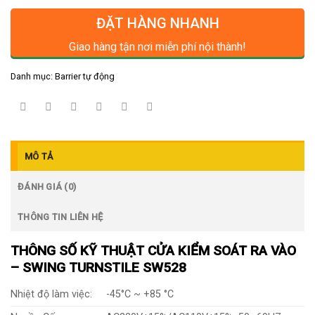
ĐẶT HÀNG NHANH
Giao hàng tận nơi miễn phí nội thành!
Danh mục:
Barrier tự động
MÔ TẢ
ĐÁNH GIÁ (0)
THÔNG TIN LIÊN HỆ
THÔNG SỐ KỸ THUẬT
CỬA KIỂM SOÁT RA VÀO
–
SWING TURNSTILE SW528
Nhiệt độ làm việc:
-45°C ~ +85 °C