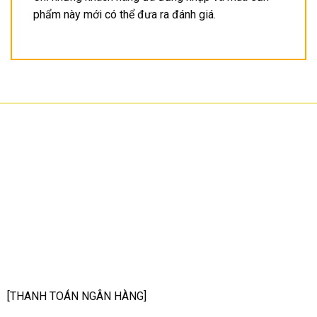
phẩm này mới có thể đưa ra đánh giá.
CÔNG TY TNHH CÔNG NGHỆ HOA SƠN
GPKD: 0315101308 Sở KHĐT HCM cấp ngày 11/06/2018
Địa chỉ: 56/3 Cầu Xây 2, KP6, P. Tân Phú, TP Thủ Đức, TP HCM
HCM: số 109 Cộng Hòa, Phường 12, Q.Tân Bình
Hà Nội: LK07-TT02 Tây Nam Linh Đàm, P. Hoàng Liệt, Q. Hoàng Mai
Bình Dương: 150 quốc lộ 1K, phường Đông Hòa, TP Dĩ An
Hotline: 02822.112.342 - 0903.222.603
Email:
anhtu@hoasonit.com
[THANH TOÁN NGÂN HÀNG]
Tên ngân hàng: NGÂN HÀNG TMCP KỸ THƯƠNG VIỆT NAM