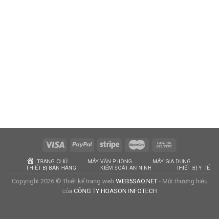
TRANG CHỦ
MÁY VĂN PHÒNG
MÁY GIA DỤNG
THIẾT BỊ BÁN HÀNG
KIỂM SOÁT AN NINH
THIẾT BỊ Y TẾ
Copyright 2026 © Thiết kế trang web
WEB5SAO.NET
- Một thương hiệu
của
CÔNG TY HOASON INFOTECH