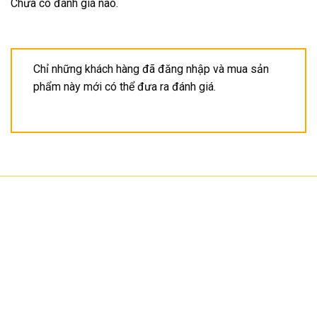
Chưa có đánh giá nào.
Chỉ những khách hàng đã đăng nhập và mua sản
phẩm này mới có thể đưa ra đánh giá.
CÔNG TY TNHH CÔNG NGHỆ HOA SƠN
GPKD: 0315101308 Sở KHĐT HCM cấp ngày 11/06/2018
Địa chỉ: 56/3 Cầu Xây 2, KP6, P. Tân Phú, TP Thủ Đức, TP HCM
HCM: số 109 Cộng Hòa, Phường 12, Q.Tân Bình
Hà Nội: LK07-TT02 Tây Nam Linh Đàm, P. Hoàng Liệt, Q. Hoàng Mai
Bình Dương: 150 quốc lộ 1K, phường Đông Hòa, TP Dĩ An