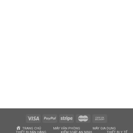
TRANG CHỦ
MÁY VĂN PHÒNG
MÁY GIA DỤNG
THIẾT BỊ BÁN HÀNG
KIỂM SOÁT AN NINH
THIẾT BỊ Y TẾ