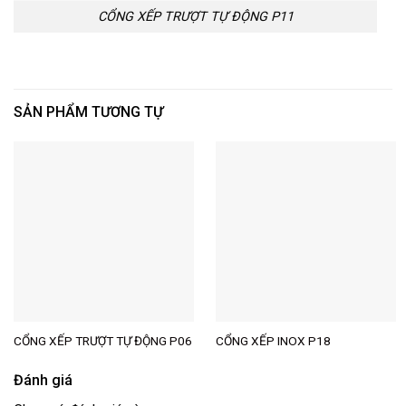
CỔNG XẾP TRƯỢT TỰ ĐỘNG P11
SẢN PHẨM TƯƠNG TỰ
CỔNG XẾP TRƯỢT TỰ ĐỘNG P06
CỔNG XẾP INOX P18
Đánh giá