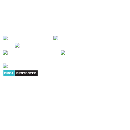
tay, máy chiếu, máy in, máy hủy giấy... Mục tiêu của chúng tôi là cung cấp
cho người tiêu dùng và doanh nghiệp nhiều sản phẩm dịch vụ có giá trị
trong hoạt động công việc - SỰ HÀI LÒNG CỦA KHÁCH HÀNG LÀ THÀNH
CÔNG CỦA CHÚNG TÔI !
Giới thiệu
|
Danh mục sản
phẩm
|
Youtube
|
G+
|
Skype